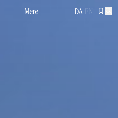
Mere
DA
EN

