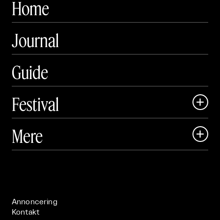
Home
Journal
Guide
Festival

Art Matter Local

Mere

Art Matter Festival

Om

Live

Publikationer

Annoncering
Kontakt