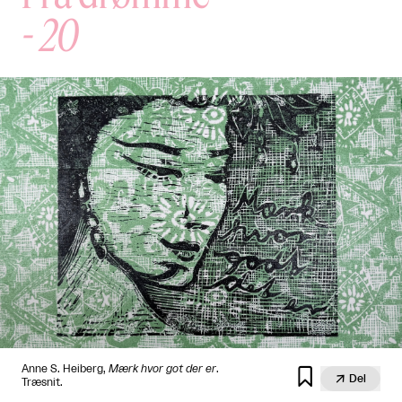
-
20
Anne S. Heiberg,
Mærk hvor got der er
.


Del
Træsnit.