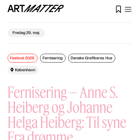

Fredag 29. maj
Festival 2026
Fernisering
Danske Grafikeres Hus

København
Fernisering – Anne S.
Heiberg og Johanne
Helga Heiberg: Til syne
Fra drømme