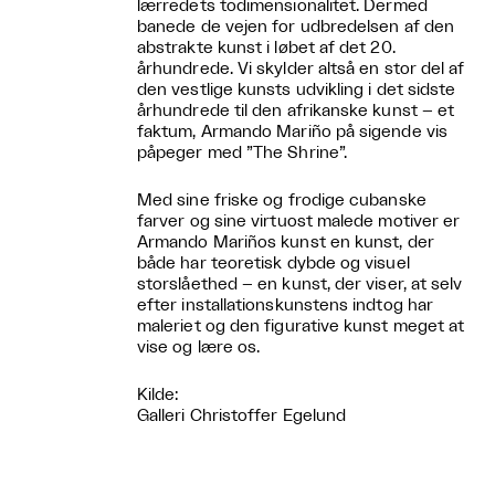
lærredets todimensionalitet. Dermed
banede de vejen for udbredelsen af den
abstrakte kunst i løbet af det 20.
århundrede. Vi skylder altså en stor del af
den vestlige kunsts udvikling i det sidste
århundrede til den afrikanske kunst – et
faktum, Armando Mariño på sigende vis
påpeger med ”The Shrine”.
Med sine friske og frodige cubanske
farver og sine virtuost malede motiver er
Armando Mariños kunst en kunst, der
både har teoretisk dybde og visuel
storslåethed – en kunst, der viser, at selv
efter installationskunstens indtog har
maleriet og den figurative kunst meget at
vise og lære os.
Kilde:
Galleri Christoffer Egelund