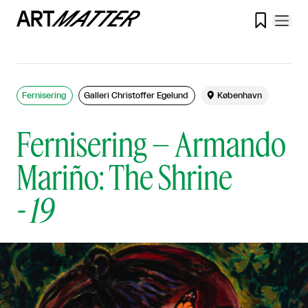

Fernisering
Galleri Christoffer Egelund

København
Fernisering – Armando
Mariño: The Shrine
-
19