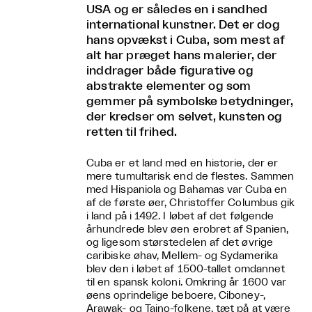
USA og er således en i sandhed
international kunstner. Det er dog
hans opvækst i Cuba, som mest af
alt har præget hans malerier, der
inddrager både figurative og
abstrakte elementer og som
gemmer på symbolske betydninger,
der kredser om selvet, kunsten og
retten til frihed.
Cuba er et land med en historie, der er
mere tumultarisk end de flestes. Sammen
med Hispaniola og Bahamas var Cuba en
af de første øer, Christoffer Columbus gik
i land på i 1492. I løbet af det følgende
århundrede blev øen erobret af Spanien,
og ligesom størstedelen af det øvrige
caribiske øhav, Mellem- og Sydamerika
blev den i løbet af 1500-tallet omdannet
til en spansk koloni. Omkring år 1600 var
øens oprindelige beboere, Ciboney-,
Arawak- og Taino-folkene, tæt på at være