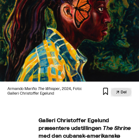
Armando Mariño
The Whisper
, 2024, Foto:


Del
Galleri Christoffer Egelund
Galleri Christoffer Egelund
præsentere udstillingen
The Shrine
med den cubansk-amerikanske