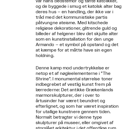
var hans bedstemor og tante katolikker,
og de byggede i smug et katolsk alter bag
deres hus – en handling, der ikke var i
tråd med det kommunistiske partis
påtvungne ateisme. Med kitschede
religiøse dekorationer, glitrende guld og
billeder af helgener blev det skjulte alter
som en kunstinstallation for den unge
Armando – et symbol på opstand og det
at kæmpe for at måtte have sin egen
holdning.
Denne kamp mod undertrykkelse er
netop et af nøgleelementerne i ”The
Shrine”. I monumental størrelse toner
indbegrebet af vestlig kunst frem på
lærrederne: Det antikke Grækenlands
marmorskulpturer, der i over to
årtusinder har været beundret og
efterlignet, og som har været inspiration
for utallige kunstnere gennem tiden.
Normalt betragter vi denne type
skulpturer på museer, eller omgivet af
storslået arkitektur i det offentlige rum.