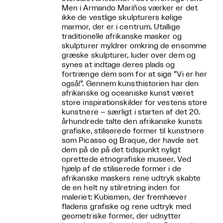
Men i Armando Mariños værker er det
ikke de vestlige skulpturers kølige
marmor, der er i centrum. Utallige
traditionelle afrikanske masker og
skulpturer myldrer omkring de ensomme
græske skulpturer, luder over dem og
synes at indtage deres plads og
fortrænge dem som for at sige ”Vi er her
også!”. Gennem kunsthistorien har den
afrikanske og oceaniske kunst været
store inspirationskilder for vestens store
kunstnere – særligt i starten af det 20.
århundrede talte den afrikanske kunsts
grafiske, stiliserede former til kunstnere
som Picasso og Braque, der havde set
dem på de på det tidspunkt nyligt
oprettede etnografiske museer. Ved
hjælp af de stiliserede former i de
afrikanske maskers rene udtryk skabte
de en helt ny stilretning inden for
maleriet: Kubismen, der fremhæver
fladens grafiske og rene udtryk med
geometriske former, der udnytter