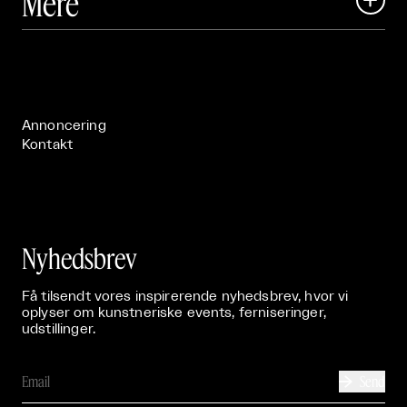
Mere
Art Matter Festival

Om

Live

Publikationer

Annoncering
Kontakt
Nyhedsbrev
Få tilsendt vores inspirerende nyhedsbrev, hvor vi
oplyser om kunstneriske events, ferniseringer,
udstillinger.
Send
