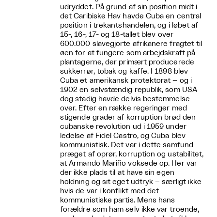
udryddet. På grund af sin position midt i
det Caribiske Hav havde Cuba en central
position i trekantshandelen, og i løbet af
15-, 16-, 17- og 18-tallet blev over
600.000 slavegjorte afrikanere fragtet til
øen for at fungere som arbejdskraft på
plantagerne, der primært producerede
sukkerrør, tobak og kaffe. I 1898 blev
Cuba et amerikansk protektorat – og i
1902 en selvstændig republik, som USA
dog stadig havde delvis bestemmelse
over. Efter en række regeringer med
stigende grader af korruption brød den
cubanske revolution ud i 1959 under
ledelse af Fidel Castro, og Cuba blev
kommunistisk. Det var i dette samfund
præget af oprør, korruption og ustabilitet,
at Armando Mariño voksede op. Her var
der ikke plads til at have sin egen
holdning og sit eget udtryk – særligt ikke
hvis de var i konflikt med det
kommunistiske partis. Mens hans
forældre som ham selv ikke var troende,