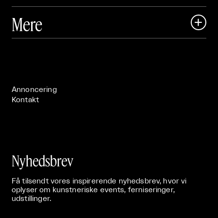
Art Matter Local

Mere

Art Matter Festival

Om

Live

Publikationer

Annoncering
Kontakt
Nyhedsbrev
Få tilsendt vores inspirerende nyhedsbrev, hvor vi
oplyser om kunstneriske events, ferniseringer,
udstillinger.