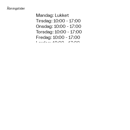
Åbningstider
Mandag: Lukket
Tirsdag: 10:00 - 17:00
Onsdag: 10:00 - 17:00
Torsdag: 10:00 - 17:00
Fredag: 10:00 - 17:00
Lørdag: 10:00 - 17:00
Søndag: 10:00 - 17:00
Entre pris
Entré til udstillinger
Under 18 år: gratis entré
Kunststuderende: gratis entré