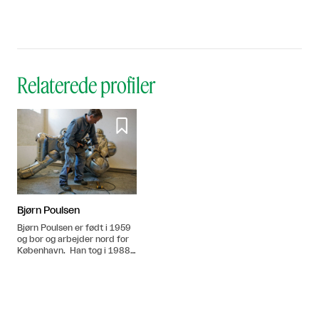
Relaterede profiler

Bjørn Poulsen
Bjørn Poulsen er født i 1959
og bor og arbejder nord for
København. Han tog i 1988
afgang fra Det Kgl. Danske
Kunstakademi, hvor han gik
under professorerne Willy
Ørskov og Bjørn Nørgaard.