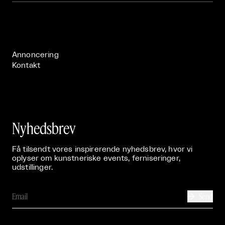
Om

Live

Publikationer

Annoncering
Kontakt
Nyhedsbrev
Få tilsendt vores inspirerende nyhedsbrev, hvor vi
oplyser om kunstneriske events, ferniseringer,
udstillinger.
Send
