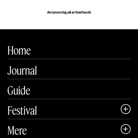
Annoncering på artmatter.dk
Home
Journal
Guide
Festival

Art Matter Local

Mere

Art Matter Festival
