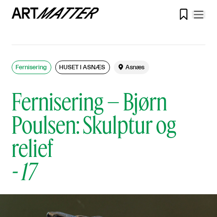

Fernisering
HUSET I ASNÆS

Asnæs
Fernisering – Bjørn
Poulsen: Skulptur og
relief
-
17