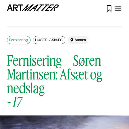

Fernisering
HUSET I ASNÆS

Asnæs
Fernisering – Søren
Martinsen: Afsæt og
nedslag
-
17