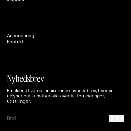
Om

Live

Publikationer

Annoncering
Kontakt
Nyhedsbrev
Få tilsendt vores inspirerende nyhedsbrev, hvor vi
oplyser om kunstneriske events, ferniseringer,
udstillinger.
Send
