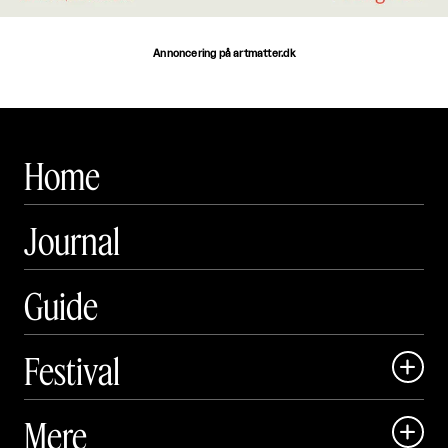
Annoncering på artmatter.dk
Home
Journal
Guide
Festival

Art Matter Local

Mere

Art Matter Festival
