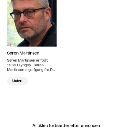
Søren Martinsen
Søren Martinsen er født
1966 i Lyngby. Søren
Martinsen tog afgang fra Det
Kgl. Danske Kunstakademi i
1995. Han har også gået på
Maleri
Goldsmiths’ College i
London, haft store
soloudstillinger i ind- og
udland og er bl.a.
repræsenteret på Trapholt,
Aros, Ny Carlsberg Fonden,
Kobberstiksamlingen,
Statens Kunstfond,
Kastrupgårdsamlingen,
Artiklen fortsætter efter annoncen
Uppsala Konstmuseum og
Malmö Konstmuseum. Han