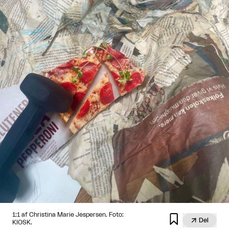
1:1 af Christina Marie Jespersen. Foto:


Del
KIOSK.