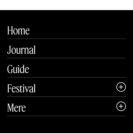
Home
Journal
Guide
Festival

Art Matter Local

Mere

Art Matter Festival

Om

Live
