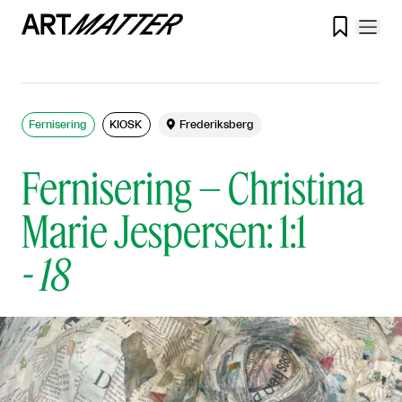

Fernisering
KIOSK

Frederiksberg
Fernisering – Christina
Marie Jespersen: 1:1
-
18