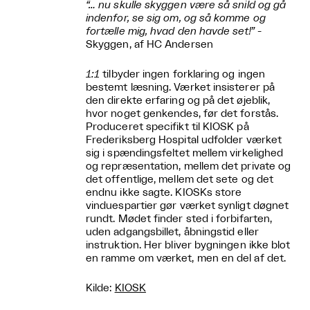
“… nu skulle skyggen være så snild og gå
indenfor, se sig om, og så komme og
fortælle mig, hvad den havde set!”
-
Skyggen, af HC Andersen
1:1
tilbyder ingen forklaring og ingen
bestemt læsning. Værket insisterer på
den direkte erfaring og på det øjeblik,
hvor noget genkendes, før det forstås.
Produceret specifikt til KIOSK på
Frederiksberg Hospital udfolder værket
sig i spændingsfeltet mellem virkelighed
og repræsentation, mellem det private og
det offentlige, mellem det sete og det
endnu ikke sagte. KIOSKs store
vinduespartier gør værket synligt døgnet
rundt. Mødet finder sted i forbifarten,
uden adgangsbillet, åbningstid eller
instruktion. Her bliver bygningen ikke blot
en ramme om værket, men en del af det.
Kilde:
KIOSK