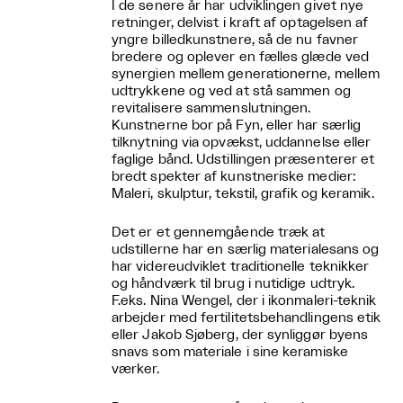
I de senere år har udviklingen givet nye
retninger, delvist i kraft af optagelsen af
yngre billedkunstnere, så de nu favner
bredere og oplever en fælles glæde ved
synergien mellem generationerne, mellem
udtrykkene og ved at stå sammen og
revitalisere sammenslutningen.
Kunstnerne bor på Fyn, eller har særlig
tilknytning via opvækst, uddannelse eller
faglige bånd. Udstillingen præsenterer et
bredt spekter af kunstneriske medier:
Maleri, skulptur, tekstil, grafik og keramik.
Det er et gennemgående træk at
udstillerne har en særlig materialesans og
har videreudviklet traditionelle teknikker
og håndværk til brug i nutidige udtryk.
F.eks. Nina Wengel, der i ikonmaleri-teknik
arbejder med fertilitetsbehandlingens etik
eller Jakob Sjøberg, der synliggør byens
snavs som materiale i sine keramiske
værker.