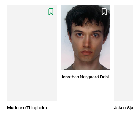


Jonathan Nørgaard Dahl
Marianne Thingholm
Jakob Sj