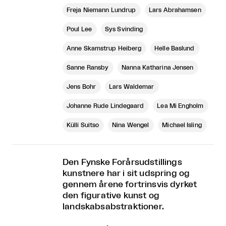
Freja Niemann Lundrup
Lars Abrahamsen
Poul Lee
Sys Svinding
Anne Skamstrup Heiberg
Helle Baslund
Sanne Ransby
Nanna Katharina Jensen
Jens Bohr
Lars Waldemar
Johanne Rude Lindegaard
Lea Mi Engholm
Külli Suitso
Nina Wengel
Michael Isling
Den Fynske Forårsudstillings
kunstnere har i sit udspring og
gennem årene fortrinsvis dyrket
den figurative kunst og
landskabsabstraktioner.