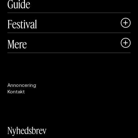
Guide
Festival

Art Matter Local

Mere

Art Matter Festival

Om

Live

Publikationer

Annoncering
Kontakt
Nyhedsbrev