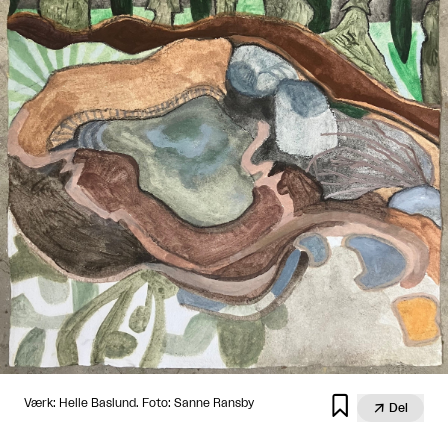

Værk: Helle Baslund. Foto: Sanne Ransby

Del