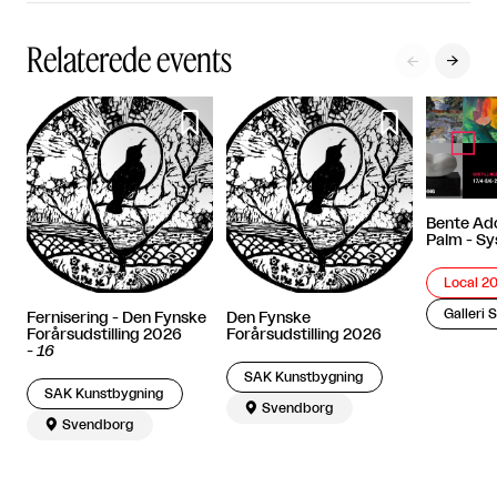
Relaterede events




Bente Ado
Palm - Sy
Local 2
Galleri 
Fernisering - Den Fynske
Den Fynske
Forårsudstilling 2026
Forårsudstilling 2026
-
16
SAK Kunstbygning
SAK Kunstbygning

Svendborg

Svendborg