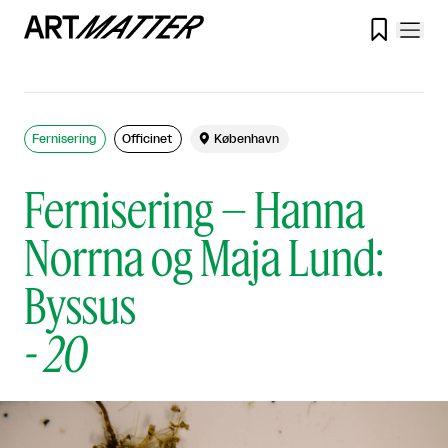

Fernisering
Officinet

København
Fernisering – Hanna
Norrna og Maja Lund:
Byssus
-
20