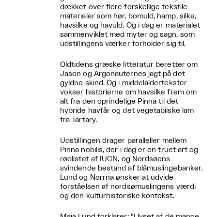
dækket over flere forskellige tekstile
materialer som hør, bomuld, hamp, silke,
havsilke og havuld. Og i dag er materialet
sammenviklet med myter og sagn, som
udstillingens værker forholder sig til.
Oldtidens græske litteratur beretter om
Jason og Argonauternes jagt på det
gyldne skind. Og i middelaldertekster
vokser historierne om havsilke frem om
alt fra den oprindelige Pinna til det
hybride havfår og det vegetabilske lam
fra Tartary.
Udstillingen drager paralleller mellem
Pinna nobilis, der i dag er en truet art og
rødlistet af IUCN, og Nordsøens
svindende bestand af blåmuslingebanker.
Lund og Norrna ønsker at udvide
forståelsen af nordsømuslingens værdi
og den kulturhistoriske kontekst.
Maja Lund forklarer: “I lyset af de mange