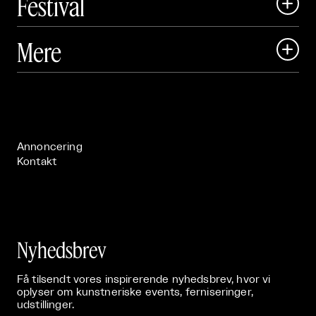
Festival

Art Matter Local

Mere

Art Matter Festival

Om

Live

Publikationer

Annoncering
Kontakt
Nyhedsbrev
Få tilsendt vores inspirerende nyhedsbrev, hvor vi
oplyser om kunstneriske events, ferniseringer,
udstillinger.