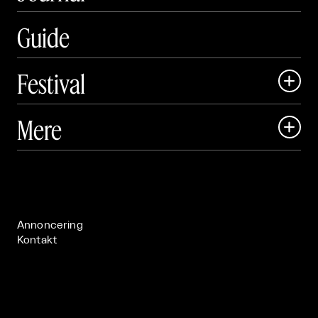
Guide
Festival

Art Matter Local

Mere

Art Matter Festival

Om

Live

Publikationer

Annoncering
Kontakt