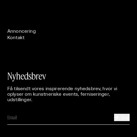
Om

Live

Publikationer

Annoncering
Kontakt
Nyhedsbrev
Få tilsendt vores inspirerende nyhedsbrev, hvor vi
oplyser om kunstneriske events, ferniseringer,
udstillinger.
Send
