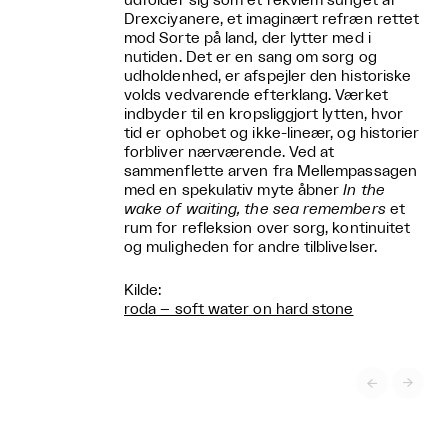
udfolder sig som et rekviem sunget af
Drexciyanere, et imaginært refræn rettet
mod Sorte på land, der lytter med i
nutiden. Det er en sang om sorg og
udholdenhed, er afspejler den historiske
volds vedvarende efterklang. Værket
indbyder til en kropsliggjort lytten, hvor
tid er ophobet og ikke-lineær, og historier
forbliver nærværende. Ved at
sammenflette arven fra Mellempassagen
med en spekulativ myte åbner
In the
wake of waiting, the sea remembers
et
rum for refleksion over sorg, kontinuitet
og muligheden for andre tilblivelser.
Kilde:
roda – soft water on hard stone

