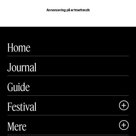
Annoncering på artmatter.dk
Home
Journal
Guide
Festival

Art Matter Local

Mere

Art Matter Festival
