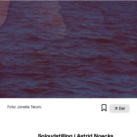

Foto: Jonelle Twum.

Del
Soloudstilling i Astrid Noacks