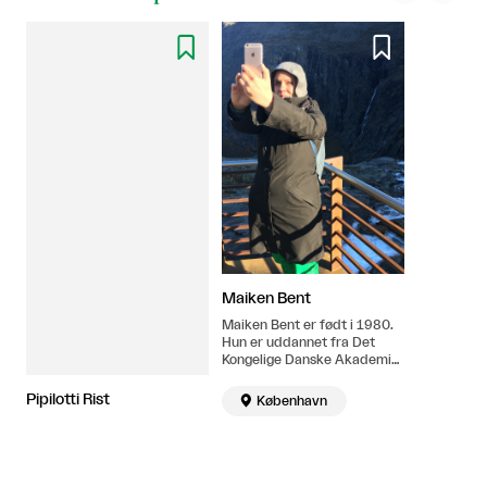


Maiken Bent
Maiken Bent er født i 1980.
Hun er uddannet fra Det
Kongelige Danske Akademi
2000-2006. Bor og arbejder
i København.
Pipilotti Rist

København