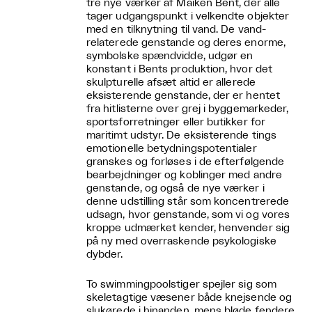
tre nye værker af Maiken Bent, der alle
tager udgangspunkt i velkendte objekter
med en tilknytning til vand. De vand-
relaterede genstande og deres enorme,
symbolske spændvidde, udgør en
konstant i Bents produktion, hvor det
skulpturelle afsæt altid er allerede
eksisterende genstande, der er hentet
fra hitlisterne over grej i byggemarkeder,
sportsforretninger eller butikker for
maritimt udstyr. De eksisterende tings
emotionelle betydningspotentialer
granskes og forløses i de efterfølgende
bearbejdninger og koblinger med andre
genstande, og også de nye værker i
denne udstilling står som koncentrerede
udsagn, hvor genstande, som vi og vores
kroppe udmærket kender, henvender sig
på ny med overraskende psykologiske
dybder.
To swimmingpoolstiger spejler sig som
skeletagtige væsener både knejsende og
slukørede i hinanden, mens bløde fendere