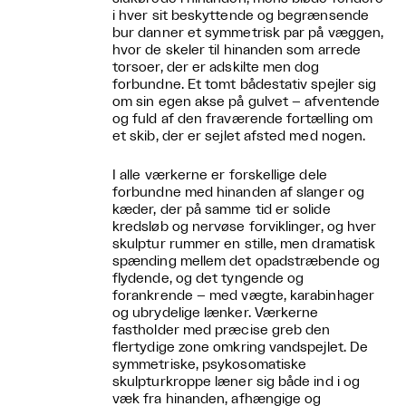
i hver sit beskyttende og begrænsende
bur danner et symmetrisk par på væggen,
hvor de skeler til hinanden som arrede
torsoer, der er adskilte men dog
forbundne. Et tomt bådestativ spejler sig
om sin egen akse på gulvet – afventende
og fuld af den fraværende fortælling om
et skib, der er sejlet afsted med nogen.
I alle værkerne er forskellige dele
forbundne med hinanden af slanger og
kæder, der på samme tid er solide
kredsløb og nervøse forviklinger, og hver
skulptur rummer en stille, men dramatisk
spænding mellem det opadstræbende og
flydende, og det tyngende og
forankrende – med vægte, karabinhager
og ubrydelige lænker. Værkerne
fastholder med præcise greb den
flertydige zone omkring vandspejlet. De
symmetriske, psykosomatiske
skulpturkroppe læner sig både ind i og
væk fra hinanden, afhængige og