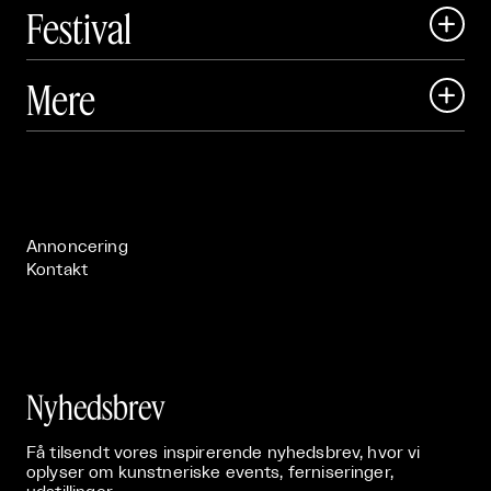
Festival

Art Matter Local

Mere

Art Matter Festival

Om

Live

Publikationer

Annoncering
Kontakt
Nyhedsbrev
Få tilsendt vores inspirerende nyhedsbrev, hvor vi
oplyser om kunstneriske events, ferniseringer,