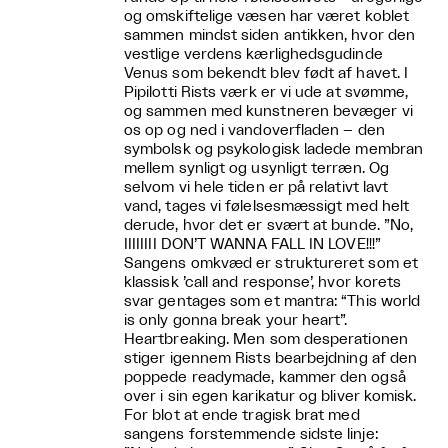
og omskiftelige væsen har været koblet
sammen mindst siden antikken, hvor den
vestlige verdens kærlighedsgudinde
Venus som bekendt blev født af havet. I
Pipilotti Rists værk er vi ude at svømme,
og sammen med kunstneren bevæger vi
os op og ned i vandoverfladen – den
symbolsk og psykologisk ladede membran
mellem synligt og usynligt terræn. Og
selvom vi hele tiden er på relativt lavt
vand, tages vi følelsesmæssigt med helt
derude, hvor det er svært at bunde. ”No,
IIIIIIII DON’T WANNA FALL IN LOVE!!!”
Sangens omkvæd er struktureret som et
klassisk ’call and response’, hvor korets
svar gentages som et mantra: “This world
is only gonna break your heart”.
Heartbreaking. Men som desperationen
stiger igennem Rists bearbejdning af den
poppede readymade, kammer den også
over i sin egen karikatur og bliver komisk.
For blot at ende tragisk brat med
sangens forstemmende sidste linje: