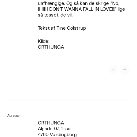
uafhængige. Og så kan de skrige ”No,
IIIIIIII DON’T WANNA FALL IN LOVE!!!” lige
så tosset, de vil.
Tekst af Tine Colstrup
Kilde:
ORTHUNGA


Adresse
ORTHUNGA
Algade 97, 1. sal
4760 Vordingborg