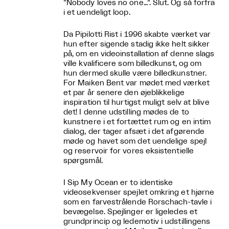
”Nobody loves no one…”. Slut. Og så forfra
i et uendeligt loop.
Da Pipilotti Rist i 1996 skabte værket var
hun efter sigende stadig ikke helt sikker
på, om en videoinstallation af denne slags
ville kvalificere som billedkunst, og om
hun dermed skulle være billedkunstner.
For Maiken Bent var mødet med værket
et par år senere den øjeblikkelige
inspiration til hurtigst muligt selv at blive
det! I denne udstilling mødes de to
kunstnere i et fortættet rum og en intim
dialog, der tager afsæt i det afgørende
møde og havet som det uendelige spejl
og reservoir for vores eksistentielle
spørgsmål.
I Sip My Ocean er to identiske
videosekvenser spejlet omkring et hjørne
som en farvestrålende Rorschach-tavle i
bevægelse. Spejlinger er ligeledes et
grundprincip og ledemotiv i udstillingens