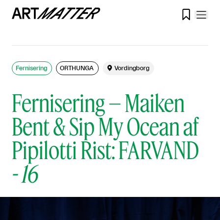

Fernisering
ORTHUNGA

Vordingborg
Fernisering – Maiken
Bent & Sip My Ocean af
Pipilotti Rist: FARVAND
-
16