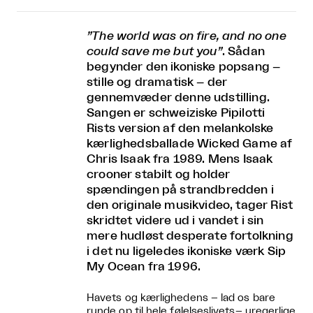
”The world was on fire, and no one
could save me but you”
. Sådan
begynder den ikoniske popsang –
stille og dramatisk – der
gennemvæder denne udstilling.
Sangen er schweiziske Pipilotti
Rists version af den melankolske
kærlighedsballade Wicked Game af
Chris Isaak fra 1989. Mens Isaak
crooner stabilt og holder
spændingen på strandbredden i
den originale musikvideo, tager Rist
skridtet videre ud i vandet i sin
mere hudløst desperate fortolkning
i det nu ligeledes ikoniske værk Sip
My Ocean fra 1996.
Havets og kærlighedens – lad os bare
runde op til hele følelseslivets– uregerlige