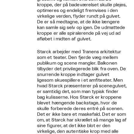
kroppe, der på badeværelset skulle plejes,
optimeres og endeligt fremvises i den
virkelige verden, flyder rundt på gulvet.
De er så medtagne, at de ikke længere
kan samle sig selv op igen. De udmattede
kroppe er alle spiralerende på vej ud ad
afløbet i midten af gulvet.
Starck arbejder med Tranens arkitektur
som et teater. Den fjerde væg mellem
publikum og scene mangler. Balkonen
tilbyder det privilegerede blik fra oven. De
snurrende kroppe indtager gulvet
ligesom skuespillere i et amfiteater. Men
hvad Starck præsenterer på scenegulvet,
er samtidig det, som man typisk finder
bag kulisserne. Hos Starck er kroppene
blevet hængende backstage, hvor de
skulle forberede deres entré på scenen.
Det er ikke bare et maskefald. Det er som
om, at Starck har skrællet så mange lag af
sine figurer, at det ikke blot er den
virkelige, den autentiske krop med alle