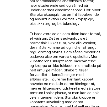
om renæssancens anatomiske teater,
hvor studerende sad og så ned på
undervisernes dissektionsbord. Her bliver
Starcks skuespilshus en frit fabulerende
og absurd lektion i vor tids kropspleje,
plastikkirurgi og bioteknologi.
Et badeværelse er, som titlen lader forstå,
et vådrum. Det er sædvanligvis et
hermetisk lukket rum, hvor alle væsker,
der måtte komme ud og ind, er strengt
reguleret og styret. Som sådan minder et
badeværelse om vores kropskultur. Men
kunstnerens skulpterede badeværelse
og kroppe er ikke lukkede, men hullede på
helt umulige måder. Skabe til tøj er
forvandlet til kønsåbninger med
afløbsriste. Figurerne har fået kappet
hovederne med alle deres åbninger af,
men er til gengæld udstyret med så store
tomrum i solar plexus, at man kan se hele
vejen igennem dem. Starcks kroppe er i
konstant udveksling med deres
omgivelser. De er et væld af velkendte og