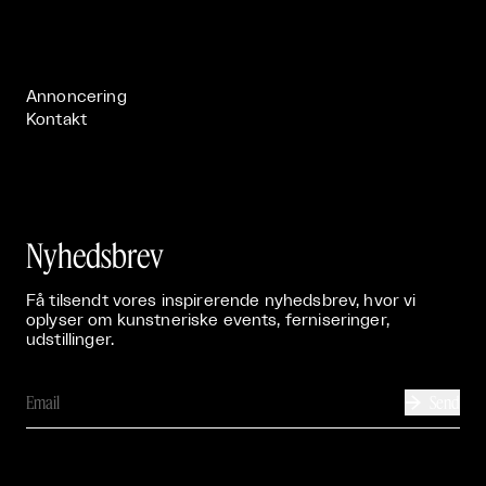
Live

Publikationer

Annoncering
Kontakt
Nyhedsbrev
Få tilsendt vores inspirerende nyhedsbrev, hvor vi
oplyser om kunstneriske events, ferniseringer,
udstillinger.
Send
