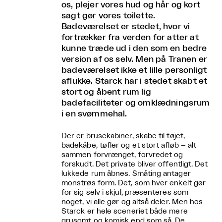
os, plejer vores hud og hår og kort
sagt gør vores toilette.
Badeværelset er stedet, hvor vi
fortrækker fra verden for atter at
kunne træde ud i den som en bedre
version af os selv. Men på Tranen er
badeværelset ikke et lille personligt
aflukke. Starck har i stedet skabt et
stort og åbent rum lig
badefaciliteter og omklædningsrum
i en svømmehal.
Der er brusekabiner, skabe til tøjet,
badekåbe, tøfler og et stort afløb – alt
sammen forvrænget, forvredet og
forskudt. Det private bliver offentligt. Det
lukkede rum åbnes. Småting antager
monstrøs form. Det, som hver enkelt gør
for sig selv i skjul, præsenteres som
noget, vi alle gør og altså deler. Men hos
Starck er hele sceneriet både mere
grusomt og komisk end som så. De