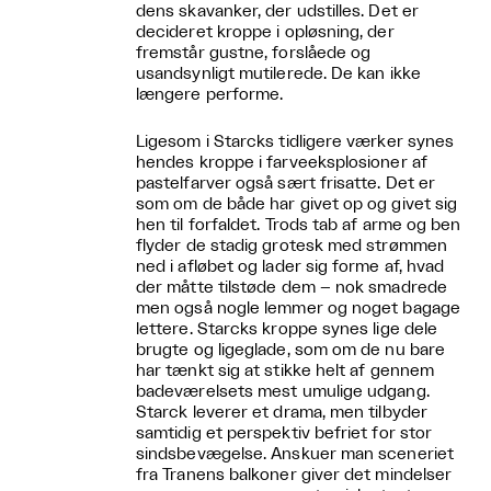
dens skavanker, der udstilles. Det er
decideret kroppe i opløsning, der
fremstår gustne, forslåede og
usandsynligt mutilerede. De kan ikke
længere performe.
Ligesom i Starcks tidligere værker synes
hendes kroppe i farveeksplosioner af
pastelfarver også sært frisatte. Det er
som om de både har givet op og givet sig
hen til forfaldet. Trods tab af arme og ben
flyder de stadig grotesk med strømmen
ned i afløbet og lader sig forme af, hvad
der måtte tilstøde dem – nok smadrede
men også nogle lemmer og noget bagage
lettere. Starcks kroppe synes lige dele
brugte og ligeglade, som om de nu bare
har tænkt sig at stikke helt af gennem
badeværelsets mest umulige udgang.
Starck leverer et drama, men tilbyder
samtidig et perspektiv befriet for stor
sindsbevægelse. Anskuer man sceneriet
fra Tranens balkoner giver det mindelser