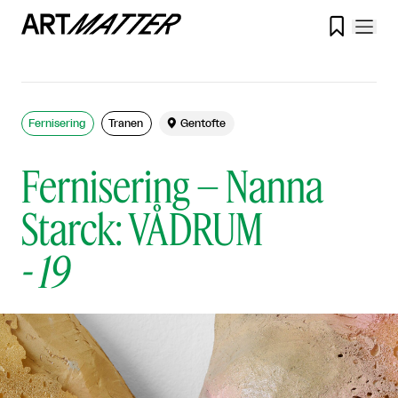

Fernisering
Tranen

Gentofte
Fernisering – Nanna
Starck: VÅDRUM
-
19