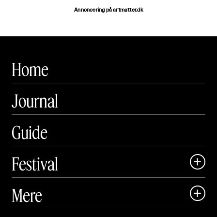
Annoncering på artmatter.dk
Home
Journal
Guide
Festival

Art Matter Local

Mere

Art Matter Festival

Om
