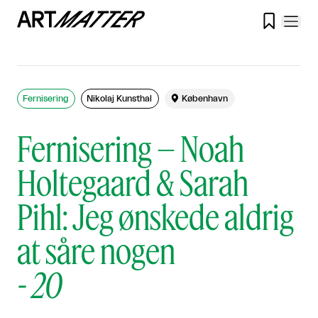

Fernisering
Nikolaj Kunsthal

København
Fernisering – Noah
Holtegaard & Sarah
Pihl: Jeg ønskede aldrig
at såre nogen
-
20