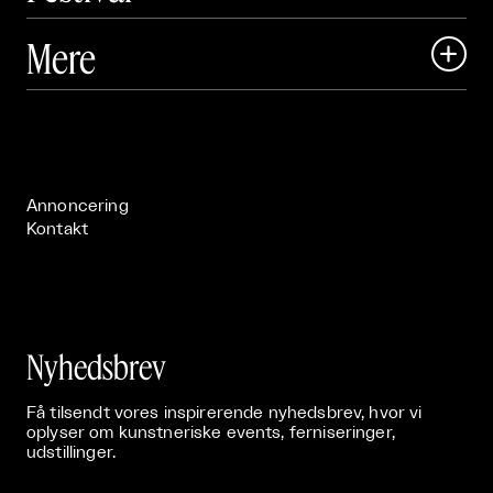
Art Matter Local

Mere

Art Matter Festival

Om

Live

Publikationer

Annoncering
Kontakt
Nyhedsbrev
Få tilsendt vores inspirerende nyhedsbrev, hvor vi
oplyser om kunstneriske events, ferniseringer,
udstillinger.