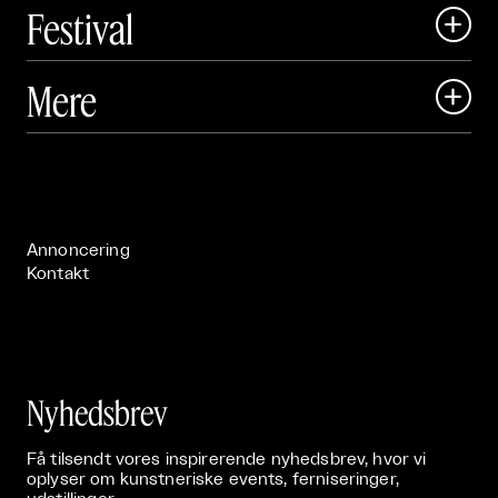
Festival

Art Matter Local

Mere

Art Matter Festival

Om

Live

Publikationer

Annoncering
Kontakt
Nyhedsbrev
Få tilsendt vores inspirerende nyhedsbrev, hvor vi
oplyser om kunstneriske events, ferniseringer,