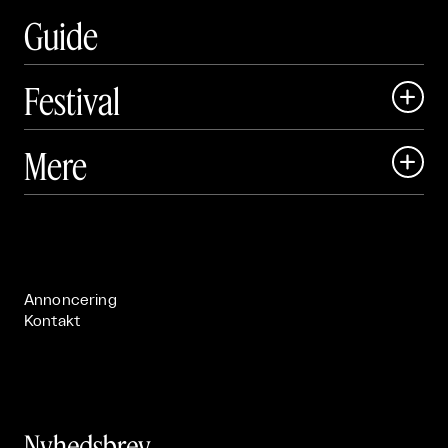
Guide
Festival

Art Matter Local

Mere

Art Matter Festival

Om

Live

Publikationer

Annoncering
Kontakt
Nyhedsbrev