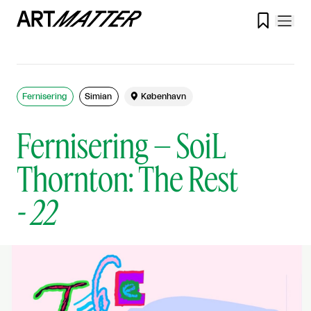

Fernisering
Simian

København
Fernisering – SoiL
Thornton: The Rest
-
22