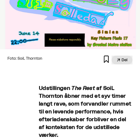

Foto: SoiL Thornton

Del
Udstillingen
The Rest
af SoiL
Thornton åbner med et syv timer
langt rave, som forvandler rummet
til en levende performance, hvis
efterladenskaber forbliver en del
af konteksten for de udstillede
værker.