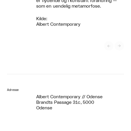
er flydende og i konstant forandring —
som en uendelig metamorfose.
Kilde:
Albert Contemporary


Adresse
Albert Contemporary // Odense
Brandts Passage 31c, 5000
Odense