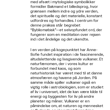
med afsæt i mytologiske symbolikker
formidler Bakmand et billedsprog, hvor
grænsen mellem indre og ydre verden,
det spirituelle og det materielle, konstant
udfordres og forhandles. I centrum for
denne praksis står begrebet
“Bybliomøbisk”—et selvopfundet ord, der
fungerer som en meditation over rejsen
ind i det åndelige og det ukendte.
I en verden på kogepunktet har Anne-
Sofie fundet inspiration i de fascinerende,
altudslettende og livsgivende vulkaner. Et
naturfænomen, der i vores kultur er
forbundet med kaos, og som
naturhistorisk har været med til at danne
atmosfæren og havene på Jorden. På
samme måde spiller vulkaner også en
vigtig rolle i astrobiologien, som er studiet
af liv i universet, idet de kan være kilde til
energi og byggesten for liv på andre
planeter og måner. Vulkaner er en
påmindelse om, at naturen og mennesket