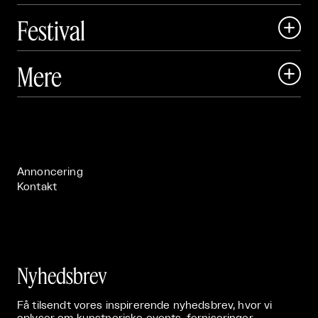
Festival

Art Matter Local

Mere

Art Matter Festival

Om

Live

Publikationer

Annoncering
Kontakt
Nyhedsbrev
Få tilsendt vores inspirerende nyhedsbrev, hvor vi