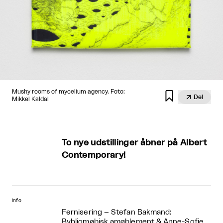
Mushy rooms of mycelium agency. Foto:


Del
Mikkel Kaldal
To nye udstillinger åbner på Albert
Contemporary!
info
Fernisering – Stefan Bakmand:
Bybliomøbisk amøblement & Anne-Sofie