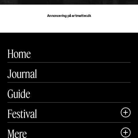
Annoncering på artmatter.dk
Home
Journal
Guide
Festival

Art Matter Local

Mere

Art Matter Festival
