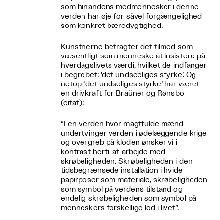
som hinandens medmennesker i denne
verden har øje for såvel forgængelighed
som konkret bæredygtighed.
Kunstnerne betragter det tilmed som
væsentligt som menneske at insistere på
hverdagslivets værdi, hvilket de indfanger
i begrebet: ’det undseeliges styrke’. Og
netop ‘det undseliges styrke’ har været
en drivkraft for Braüner og Rønsbo
(citat):
“I en verden hvor magtfulde mænd
undertvinger verden i ødelæggende krige
og overgreb på kloden ønsker vi i
kontrast hertil at arbejde med
skrøbeligheden. Skrøbeligheden i den
tidsbegrænsede installation i hvide
papirposer som materiale, skrøbeligheden
som symbol på verdens tilstand og
endelig skrøbeligheden som symbol på
menneskers forskellige lod i livet”.