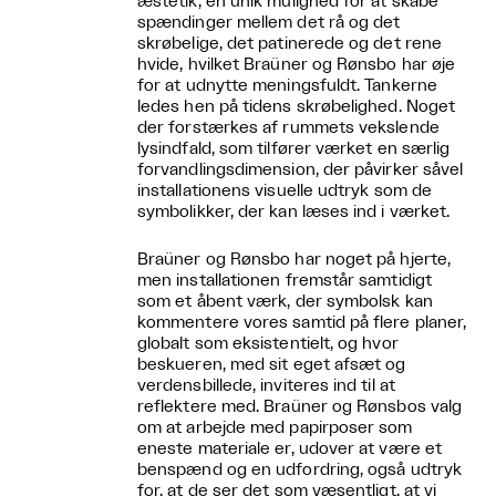
æstetik, en unik mulighed for at skabe
spændinger mellem det rå og det
skrøbelige, det patinerede og det rene
hvide, hvilket Braüner og Rønsbo har øje
for at udnytte meningsfuldt. Tankerne
ledes hen på tidens skrøbelighed. Noget
der forstærkes af rummets vekslende
lysindfald, som tilfører værket en særlig
forvandlingsdimension, der påvirker såvel
installationens visuelle udtryk som de
symbolikker, der kan læses ind i værket.
Braüner og Rønsbo har noget på hjerte,
men installationen fremstår samtidigt
som et åbent værk, der symbolsk kan
kommentere vores samtid på flere planer,
globalt som eksistentielt, og hvor
beskueren, med sit eget afsæt og
verdensbillede, inviteres ind til at
reflektere med. Braüner og Rønsbos valg
om at arbejde med papirposer som
eneste materiale er, udover at være et
benspænd og en udfordring, også udtryk
for, at de ser det som væsentligt, at vi