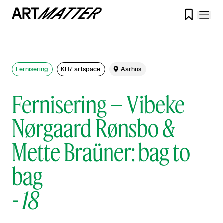

Fernisering
KH7 artspace

Aarhus
Fernisering – Vibeke
Nørgaard Rønsbo &
Mette Braüner: bag to
bag
-
18