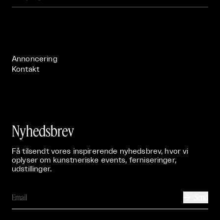
Om

Live

Publikationer

Annoncering
Kontakt
Nyhedsbrev
Få tilsendt vores inspirerende nyhedsbrev, hvor vi
oplyser om kunstneriske events, ferniseringer,
udstillinger.
Send
