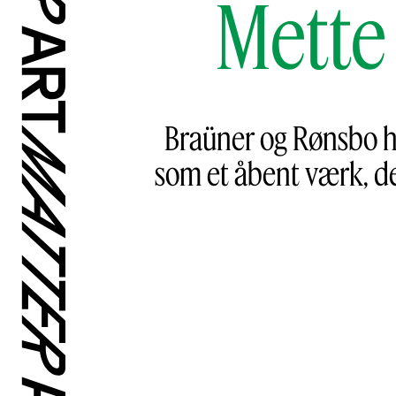
Mette
Braüner og Rønsbo ha
som et åbent værk, d