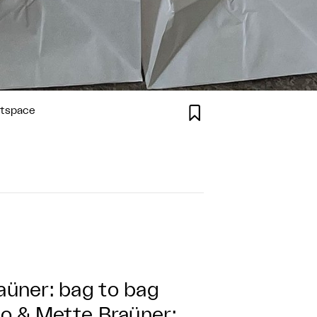

rtspace
üner: bag to bag
bo & Mette Braüner: