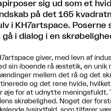
apirposer sig ud som et hvi
andskab på det 165 kvadratm
ulv i KH7artspace. Poserne 
t gå i dialog i en skrøbelig
7artspace giver, med levn af indus
d sin iboende rå æstetik, en unik 
ændinger mellem det rå og det skr
tinerede og det rene hvide, hvilk
r øje for at udnytte meningsfuldt.
dens skrøbelighed. Noget der for
kslende lysindfald, som tilfører væ