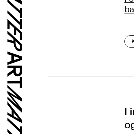
ba
I 
o