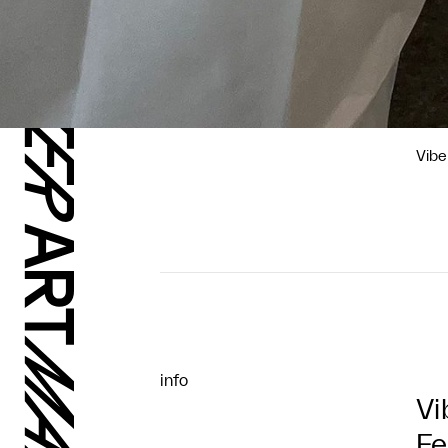
Vibe
info
Vi
Fe