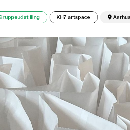
Gruppeudstilling
KH7 artspace

Aarhu