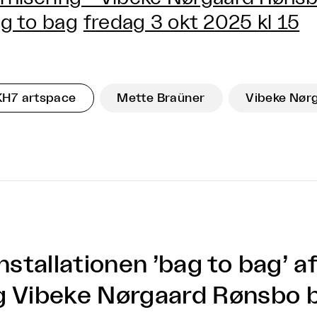
g to bag
fredag 3 okt 2025 kl 15
KH7 artspace
Mette Braüner
Vibeke Nør
installationen ’bag to bag’ 
g Vibeke Nørgaard Rønsbo 