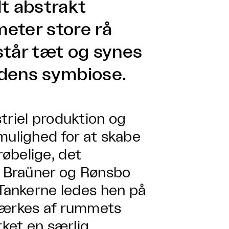
dt abstrakt
eter store rå
står tæt og synes
hedens symbiose.
triel produktion og
mulighed for at skabe
øbelige, det
et Braüner og Rønsbo
 Tankerne ledes hen på
stærkes af rummets
rket en særlig