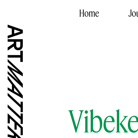
Home
Jo
Vibeke