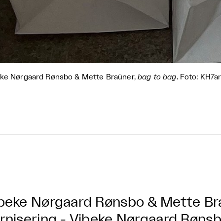
ke Nørgaard Rønsbo & Mette Braüner,
bag to bag
. Foto: KH7a
beke Nørgaard Rønsbo & Mette Bra
rnisering - Vibeke Nørgaard Røns