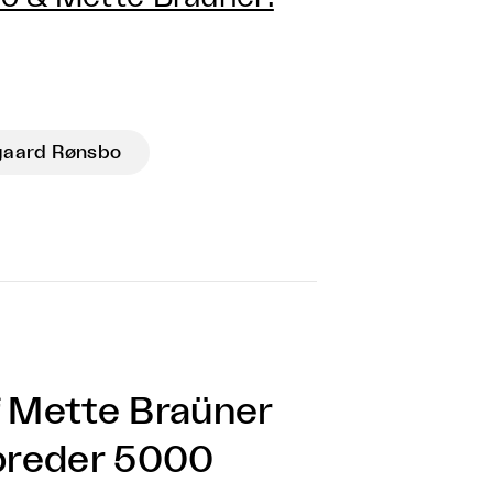
gaard Rønsbo
af Mette Braüner
breder 5000