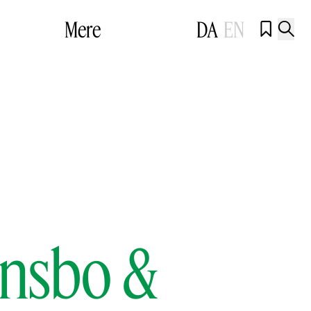
Mere
DA
EN


ønsbo &