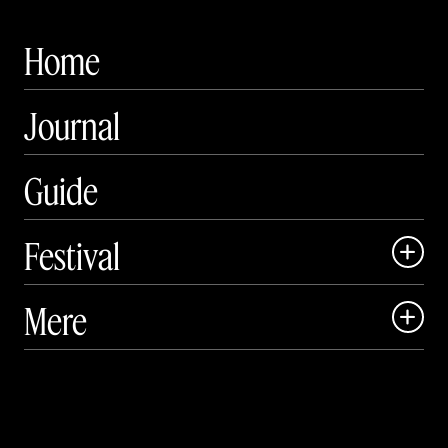
Home
Journal
Guide
Festival

Art Matter Local

Mere

Art Matter Festival

Om

Live

Publikationer
