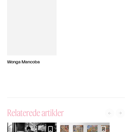
Wonga Mancoba
Relaterede artikler



