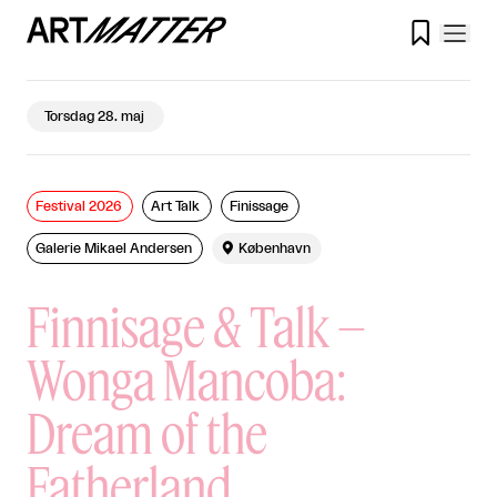

Torsdag 28. maj
Festival 2026
Art Talk
Finissage
Galerie Mikael Andersen

København
Finnisage & Talk –
Wonga Mancoba:
Dream of the
Fatherland