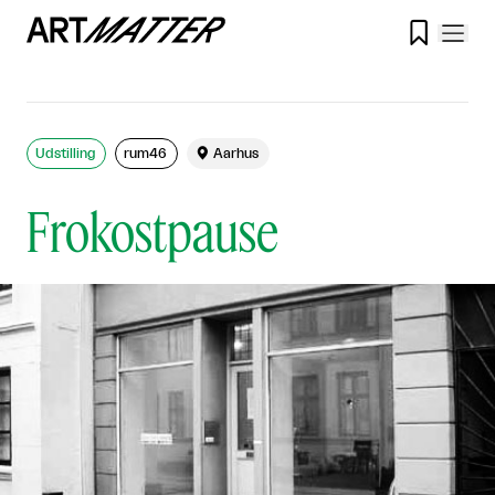

Udstilling
rum46

Aarhus
Frokostpause