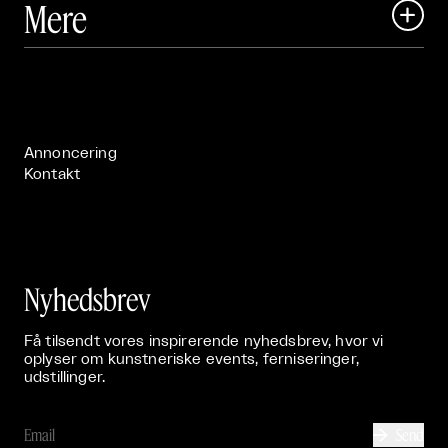
Mere

Art Matter Festival

Om

Live

Publikationer

Annoncering
Kontakt
Nyhedsbrev
Få tilsendt vores inspirerende nyhedsbrev, hvor vi
oplyser om kunstneriske events, ferniseringer,
udstillinger.
Send
