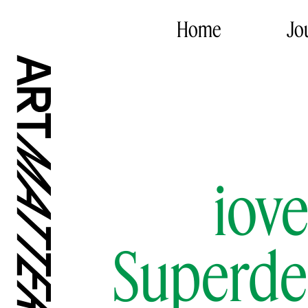
Home
Jo
iov
Superdel