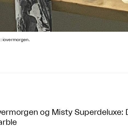
: iovermorgen.
vermorgen og Misty Superdeluxe: 
rble