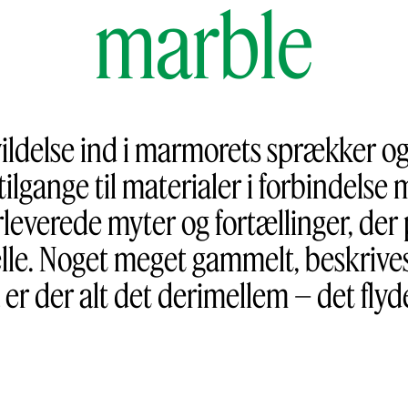
marble
vildelse ind i marmorets sprækker o
ilgange til materialer i forbindelse
everede myter og fortællinger, der 
elle. Noget meget gammelt, beskrive
 er der alt det derimellem – det fly