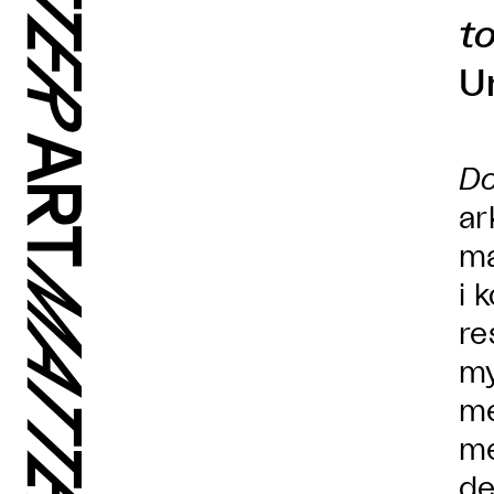
t
Un
Do
ar
ma
i 
re
my
me
me
de