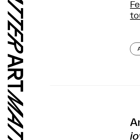
Fe
to
A
i