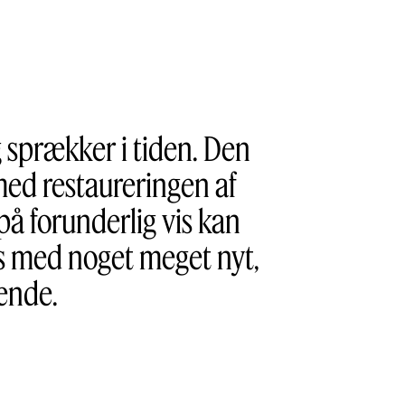
g sprækker i tiden. Den
 med restaureringen af
på forunderlig vis kan
s med noget meget nyt,
dende.