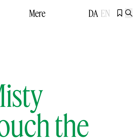
Mere
DA
EN


isty
touch the