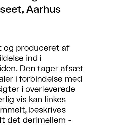
seet, Aarhus
t og produceret af
ldelse ind i
iden. Den tager afsæt
ialer i forbindelse med
igter i overleverede
lig vis kan linkes
mmelt, beskrives
lt det derimellem -