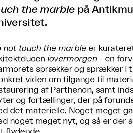
ouch the marble
på Antikmu
iversitet.
 not touch the marble
er kuratere
kitektduoen
iovermorgen
- en forvi
rmorets sprækker og sprækker i t
konkret viden om tilgange til mater
staurering af Parthenon, samt inds
ter og fortællinger, der på forunder
d det materielle. Noget meget ga
d noget meget nyt, og så er der a
t flydende.