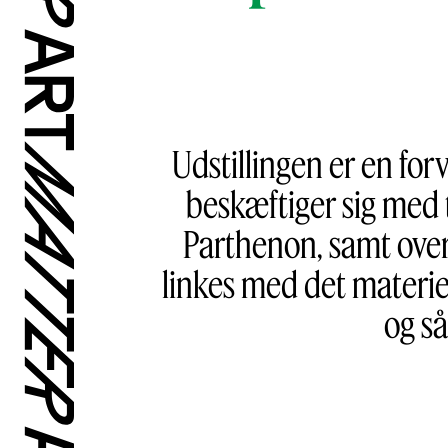
Udstillingen er en for
beskæftiger sig med t
Parthenon, samt overl
linkes med det materi
og så