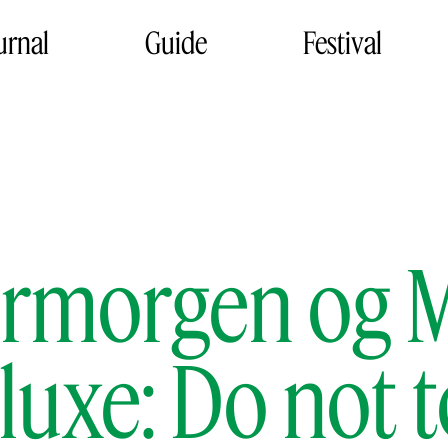
urnal
Guide
Festival
ermorgen og M
uxe: Do not 