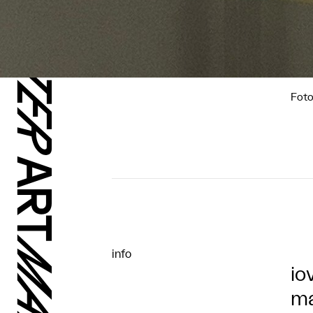
Foto
info
io
ma