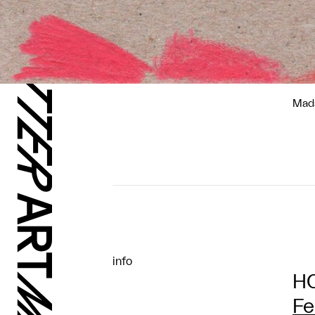
Mads
info
H
Fe