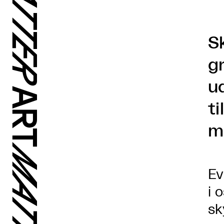
S
g
u
t
m
Ev
i 
sk