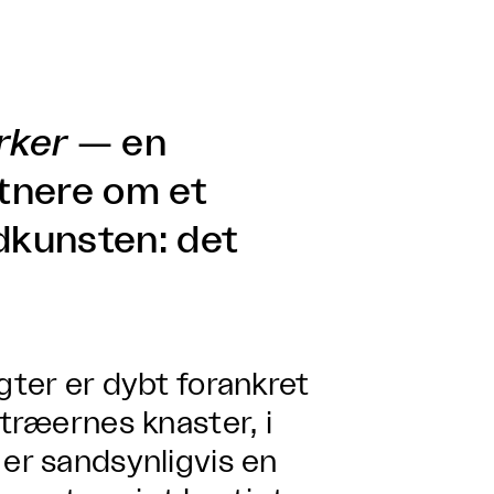
rker
— en
stnere om et
edkunsten: det
gter er dybt forankret
 træernes knaster, i
 er sandsynligvis en