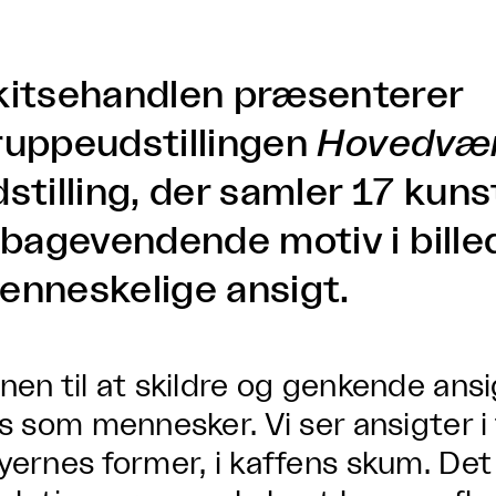
kitsehandlen præsenterer
ruppeudstillingen
Hovedvæ
dstilling, der samler 17 kun
ilbagevendende motiv i bill
enneskelige ansigt.
nen til at skildre og genkende ansi
os som mennesker. Vi ser ansigter i
yernes former, i kaffens skum. Det