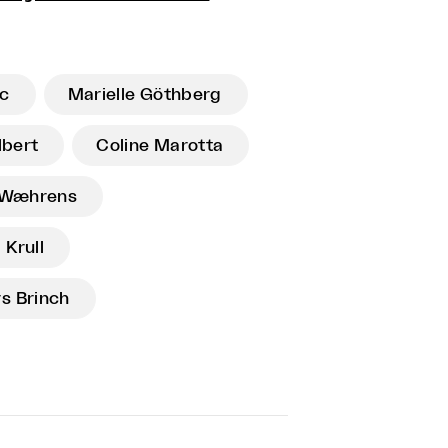
ic
Marielle Göthberg
lbert
Coline Marotta
 Wæhrens
 Krull
s Brinch