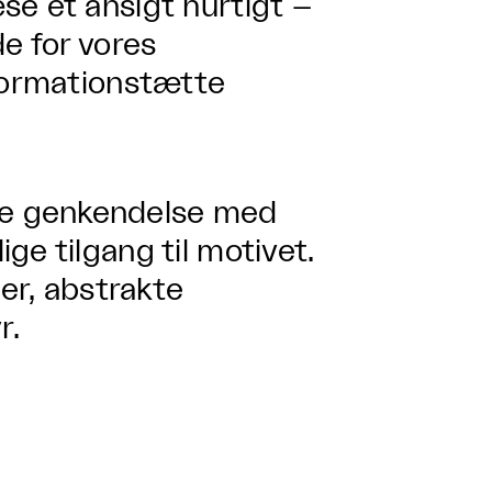
se et ansigt hurtigt –
e for vores
nformationstætte
e genkendelse med
ge tilgang til motivet.
ter, abstrakte
r.