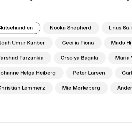
Skitsehandlen
Nooka Shepherd
Linus Sal
Noah Umur Kanber
Cecilia Fiona
Mads Hi
Farshad Farzankia
Orsolya Bagala
Maria
Johanne Helga Heiberg
Peter Larsen
Carl
Christian Lemmerz
Mie Mørkeberg
Ander