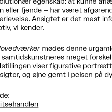
olutionær egenskab: at kunne aflæ
n eller fjende – har været afgørend
erlevelse. Ansigtet er det mest i
tiv, vi kender.
ovedværker
mødes denne urgaml
 samtidskunstneres meget forskelli
stillingen viser figurative portræt
sigter, og øjne gemt i pelsen på dy
lde:
itsehandlen