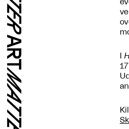
ev
ve
ov
mo
I
H
17
Ud
an
Ki
Sk