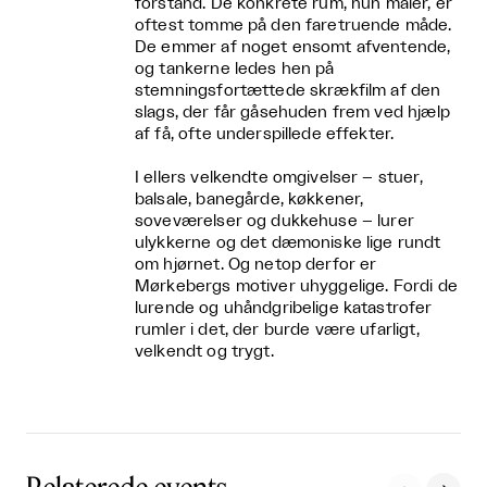
forstand. De konkrete rum, hun maler, er
oftest tomme på den faretruende måde.
De emmer af noget ensomt afventende,
og tankerne ledes hen på
stemningsfortættede skrækfilm af den
slags, der får gåsehuden frem ved hjælp
af få, ofte underspillede effekter.
I ellers velkendte omgivelser – stuer,
balsale, banegårde, køkkener,
soveværelser og dukkehuse – lurer
ulykkerne og det dæmoniske lige rundt
om hjørnet. Og netop derfor er
Mørkebergs motiver uhyggelige. Fordi de
lurende og uhåndgribelige katastrofer
rumler i det, der burde være ufarligt,
velkendt og trygt.