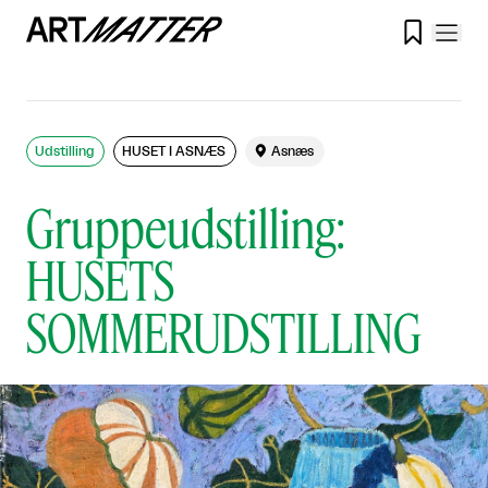

Udstilling
HUSET I ASNÆS

Asnæs
Gruppeudstilling:
HUSETS
SOMMERUDSTILLING