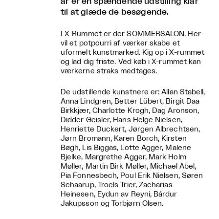
år er en spændende udstilling klar
til at glæde de besøgende.
I X-Rummet er der SOMMERSALON. Her
vil et potpourri af værker skabe et
uformelt kunstmarked. Kig op i X-rummet
og lad dig friste. Ved køb i X-rummet kan
værkerne straks medtages.
De udstillende kunstnere er: Allan Stabell,
Anna Lindgren, Better Lübert, Birgit Daa
Birkkjær, Charlotte Krogh, Dag Aronson,
Didder Geisler, Hans Helge Nielsen,
Henriette Duckert, Jørgen Albrechtsen,
Jørn Bromann, Karen Borch, Kirsten
Bøgh, Lis Biggas, Lotte Agger, Malene
Bjelke, Margrethe Agger, Mark Holm
Møller, Martin Birk Møller, Michael Abel,
Pia Fonnesbech, Poul Erik Nielsen, Søren
Schaarup, Troels Trier, Zacharias
Heinesen, Eydun av Reyni, Bárdur
Jakupsson og Torbjørn Olsen.