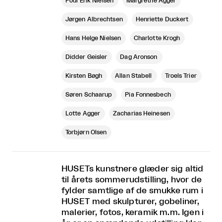
Poul Erik Nielsen
Margrethe Agger
Jørgen Albrechtsen
Henriette Duckert
Hans Helge Nielsen
Charlotte Krogh
Didder Geisler
Dag Aronson
Kirsten Bøgh
Allan Stabell
Troels Trier
Søren Schaarup
Pia Fonnesbech
Lotte Agger
Zacharias Heinesen
Torbjørn Olsen
HUSETs kunstnere glæder sig altid
til årets sommerudstilling, hvor de
fylder samtlige af de smukke rum i
HUSET med skulpturer, gobeliner,
malerier, fotos, keramik m.m. Igen i