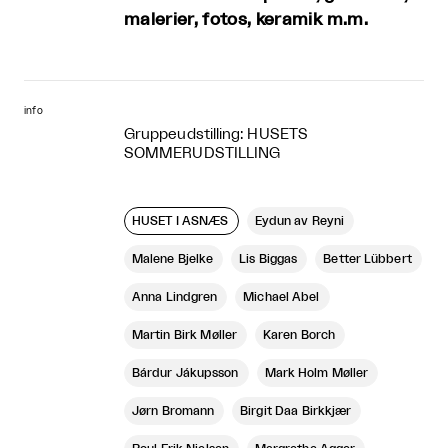
malerier, fotos, keramik m.m.
info
Gruppeudstilling: HUSETS
SOMMERUDSTILLING
HUSET I ASNÆS
Eydun av Reyni
Malene Bjelke
Lis Biggas
Better Lübbert
Anna Lindgren
Michael Abel
Martin Birk Møller
Karen Borch
Bárdur Jákupsson
Mark Holm Møller
Jørn Bromann
Birgit Daa Birkkjær