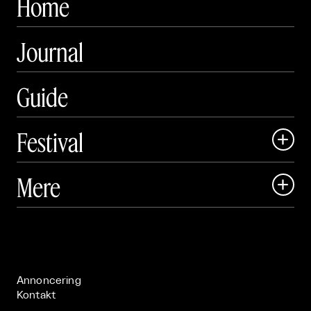
Home
Journal
Guide
Festival

Art Matter Local

Mere

Art Matter Festival

Om

Live

Publikationer

Annoncering
Kontakt