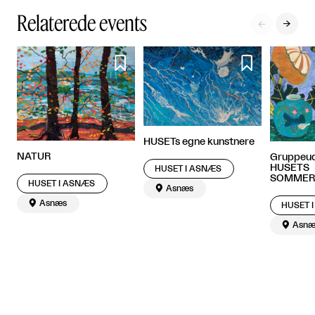
Relaterede events




HUSETs egne kunstnere
NATUR
Gruppeuds
HUSETS
HUSET I ASNÆS
SOMMER
HUSET I ASNÆS

Asnæs

Asnæs
HUSET 

Asnæ