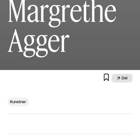
Margrethe
Agger


Del
Kunstner