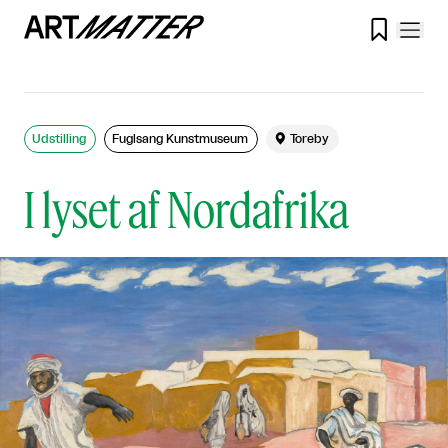

Udstilling
Fuglsang Kunstmuseum

Toreby
I lyset af Nordafrika