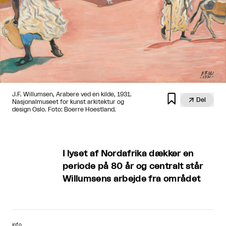
J.F. Willumsen, Arabere ved en kilde, 1931.


Del
Nasjonalmuseet for kunst arkitektur og
design Oslo. Foto: Boerre Hoestland.
I lyset af Nordafrika dækker en
periode på 80 år og centralt står
Willumsens arbejde fra området
info