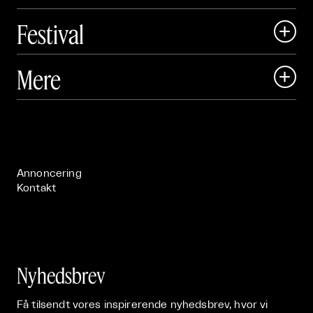
Festival

Art Matter Local

Mere

Art Matter Festival

Om

Live

Publikationer

Annoncering
Kontakt
Nyhedsbrev
Få tilsendt vores inspirerende nyhedsbrev, hvor vi