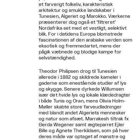
et farverigt folkeliv, karakteristisk
arkitektur og smukke landskaber i
Tunesien, Algeriet og Marokko. Værkerne
præsenterer dog også et ’filtreret’
Nordafrika set med et vestligt, selektivt
blik. For i datidens Europa blomstrede
fascinationen af den arabiske verden som
eksotisk og fremmedartet, mens der
pågik væbnede og blodige kampe for
selvstændighed.
Theodor Philipsen drog til Tunesien
allerede i 1882 og skildrede kameler i
gaderne som enestående studier af lys
og skygge. Senere dyrkede Willumsen
især det hvide lys og lokale klædedragter
i både Tunis og Oran, mens Olivia Holm-
Møller skabte store farveudladninger
med blandt andet Algeriets mennesker
og natur som afsæt. Marrakesh tiltrak fx
Gerda Wegener samt ægteparret Ejler
Bille og Agnete Therkildsen, som på hver
deres måde var optaget af mønstre og