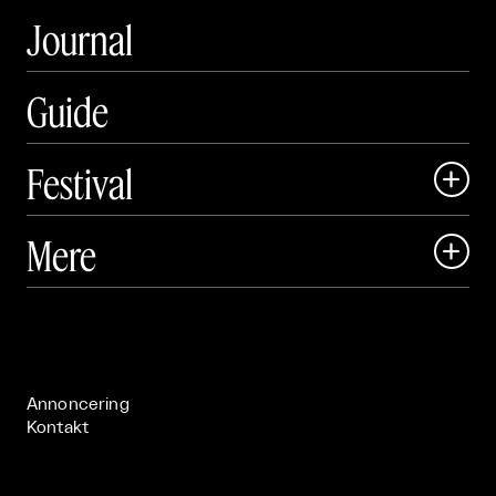
Journal
Guide
Festival

Art Matter Local

Mere

Art Matter Festival

Om

Live

Publikationer

Annoncering
Kontakt