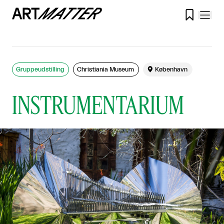

Gruppeudstilling
Christiania Museum

København
INSTRUMENTARIUM