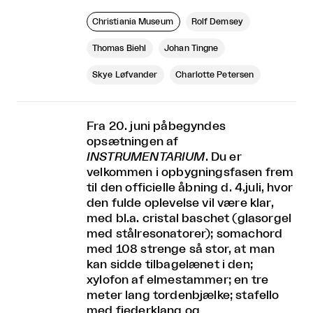
Christiania Museum
Rolf Demsey
Thomas Biehl
Johan Tingne
Skye Løfvander
Charlotte Petersen
Fra 20. juni påbegyndes
opsætningen af
INSTRUMENTARIUM
. Du er
velkommen i opbygningsfasen frem
til den officielle åbning d. 4.juli, hvor
den fulde oplevelse vil være klar,
med bl.a. cristal baschet (glasorgel
med stålresonatorer); somachord
med 108 strenge så stor, at man
kan sidde tilbagelænet i den;
xylofon af elmestammer; en tre
meter lang tordenbjælke; stafello
med fjederklang og