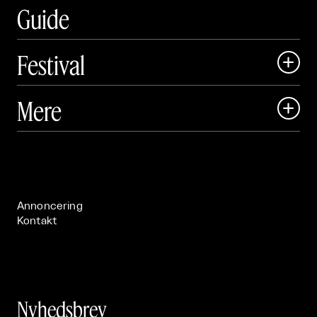
Guide
Festival

Art Matter Local

Mere

Art Matter Festival

Om

Live

Publikationer

Annoncering
Kontakt
Nyhedsbrev