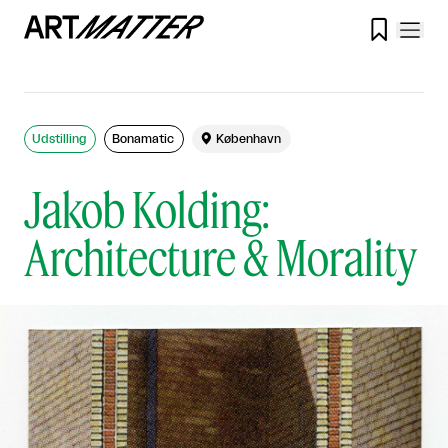

Udstilling
Bonamatic

København
Jakob Kolding:
Architecture & Morality