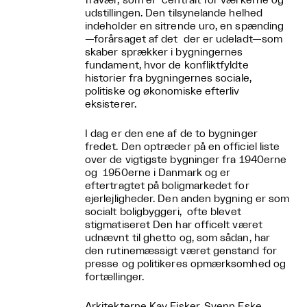
fravær, som er centralt for værkerne og
udstillingen. Den tilsynelande helhed
indeholder en sitrende uro, en spænding
—forårsaget af det der er udeladt—som
skaber sprækker i bygningernes
fundament, hvor de konfliktfyldte
historier fra bygningernes sociale,
politiske og økonomiske efterliv
eksisterer.
I dag er den ene af de to bygninger
fredet. Den optræder på en officiel liste
over de vigtigste bygninger fra 1940erne
og 1950erne i Danmark og er
eftertragtet på boligmarkedet for
ejerlejligheder. Den anden bygning er som
socialt boligbyggeri, ofte blevet
stigmatiseret Den har officelt været
udnævnt til ghetto og, som sådan, har
den rutinemæssigt været genstand for
presse og politikeres opmærksomhed og
fortællinger.
Arkitekterne Kay Fisker, Svenn Eske