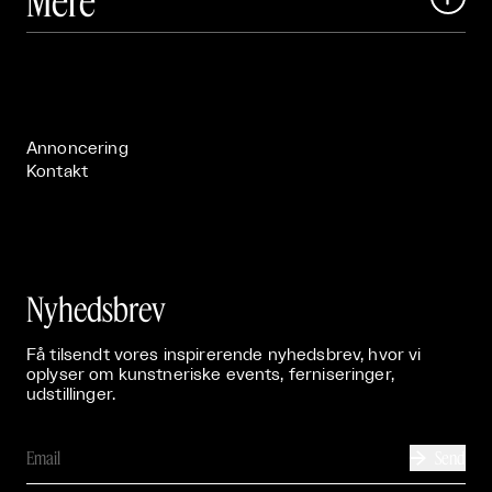
Mere
Art Matter Festival

Om

Live

Publikationer

Annoncering
Kontakt
Nyhedsbrev
Få tilsendt vores inspirerende nyhedsbrev, hvor vi
oplyser om kunstneriske events, ferniseringer,
udstillinger.
Send
