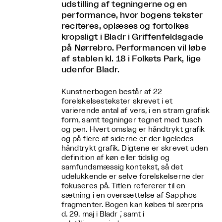
udstilling af tegningerne og en
performance, hvor bogens tekster
reciteres, oplæses og fortolkes
kropsligt i Bladr i Griffenfeldsgade
på Nørrebro. Performancen vil løbe
af stablen kl. 18 i Folkets Park, lige
udenfor Bladr.
Kunstnerbogen består af 22
forelskelsestekster skrevet i et
varierende antal af vers, i en stram grafisk
form, samt tegninger tegnet med tusch
og pen. Hvert omslag er håndtrykt grafik
og på flere af siderne er der ligeledes
håndtrykt grafik. Digtene er skrevet uden
definition af køn eller tidslig og
samfundsmæssig kontekst, så det
udelukkende er selve forelskelserne der
fokuseres på. Titlen refererer til en
sætning i en oversættelse af Sapphos
fragmenter. Bogen kan købes til særpris
d. 29. maj i Bladr ́, samt i