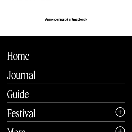
Annoncering på artmatter.dk
Home
Journal
Guide
Festival

Art Matter Local

