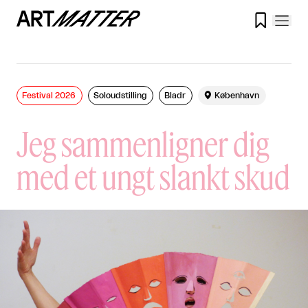

Festival 2026
Soloudstilling
Bladr

København
Jeg sammenligner dig
med et ungt slankt skud