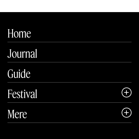
Home
Journal
Guide
Festival

Art Matter Local

Mere

Art Matter Festival

Om

Live
