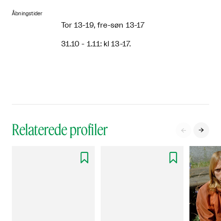
Åbningstider
Tor 13-19, fre-søn 13-17
31.10 - 1.11: kl 13-17.
Relaterede profiler



