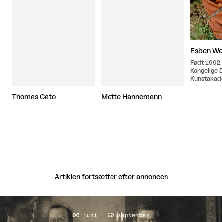
Esben Wei
Født 1992.
Kongelige 
Kunstakade
Thomas Cato
Mette Hannemann
Artiklen fortsætter efter annoncen