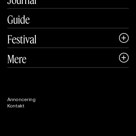
Guide
Festival

Art Matter Local

Mere

Art Matter Festival

Om

Live

Publikationer

Annoncering
Kontakt