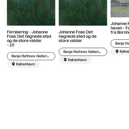
Johanne F
haven - F
Fernisering - Johanne
Johanne Foss: Det
fra Bornh
Foss: Det hegnede sted
hegnede sted og de
og de store vidder
store vidder
-
15

Købe
Banja Rathnov Galleri og Kunsthandel
Banja Rathnov Galleri og Kunsthandel

København

København