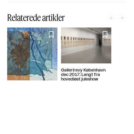
Relaterede artikler




Gallerirevy København
dec 2017: Langt fra
hovedløst juleshow
Gallerirevy marts 2021:
Genmøde med kunsten