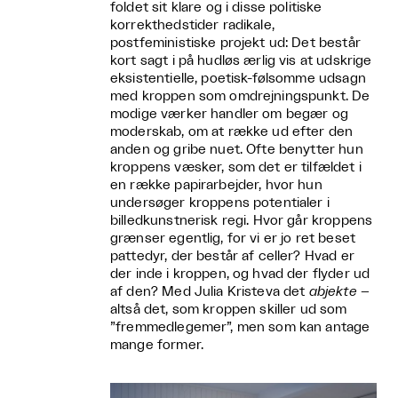
foldet sit klare og i disse politiske
korrekthedstider radikale,
postfeministiske projekt ud: Det består
kort sagt i på hudløs ærlig vis at udskrige
eksistentielle, poetisk-følsomme udsagn
med kroppen som omdrejningspunkt. De
modige værker handler om begær og
moderskab, om at række ud efter den
anden og gribe nuet. Ofte benytter hun
kroppens væsker, som det er tilfældet i
en række papirarbejder, hvor hun
undersøger kroppens potentialer i
billedkunstnerisk regi. Hvor går kroppens
grænser egentlig, for vi er jo ret beset
pattedyr, der består af celler? Hvad er
der inde i kroppen, og hvad der flyder ud
af den? Med Julia Kristeva det
abjekte
–
altså det, som kroppen skiller ud som
”fremmedlegemer”, men som kan antage
mange former.