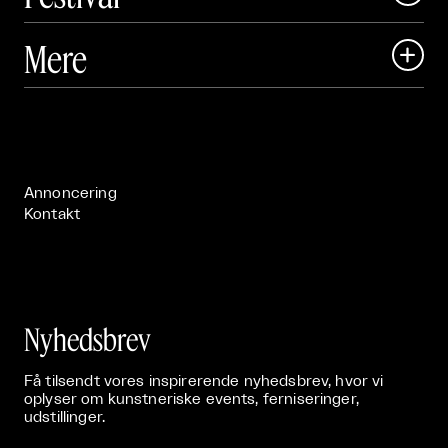
Art Matter Local

Mere

Art Matter Festival

Om

Live

Publikationer

Annoncering
Kontakt
Nyhedsbrev
Få tilsendt vores inspirerende nyhedsbrev, hvor vi
oplyser om kunstneriske events, ferniseringer,
udstillinger.