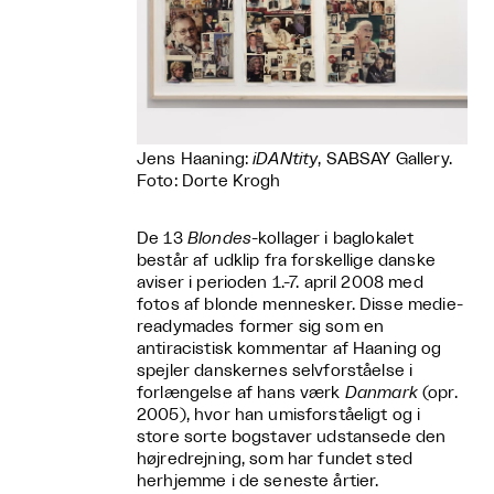
Jens Haaning:
i
DANtity
, SABSAY Gallery.
Foto: Dorte Krogh
De 13
Blondes
-kollager i baglokalet
består af udklip fra forskellige danske
aviser i perioden 1.-7. april 2008 med
fotos af blonde mennesker. Disse medie-
readymades former sig som en
antiracistisk kommentar af Haaning og
spejler danskernes selvforståelse i
forlængelse af hans værk
Danmark
(opr.
2005), hvor han umisforståeligt og i
store sorte bogstaver udstansede den
højredrejning, som har fundet sted
herhjemme i de seneste årtier.