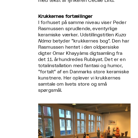
med tekst af lyrikeren Cecilie Lind.
Krukkernes fortællinger
I forhuset på samme niveau viser Peder
Rasmussen sprudlende, eventyrlige
keramiske værker. Udstillingstitlen
Kuza
Náma
betyder ”krukkernes bog”. Den har
Rasmussen hentet i den oldpersiske
digter Omar Khayyàms digtsamling fra
det 11. århundredes Rubàyat. Det er en
totalinstallation med fantasi og humor,
”fortalt” af en Danmarks store keramiske
kunstnere. Her oplever vi krukkernes
samtale om livets store og små
spørgsmål.