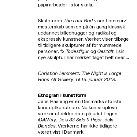
papirarbejder i stor skala.
Skulpturen
The Last God
viser Lemmerz’
mesterskab som en på én gang klassisk
uddannet billedhugger og radikal og
ekspressiv kunstner. Værket viser tilbage
til tidligere skulpturer af formummede
personer, fx
Todesfigur
og
Gestalt
. I sin
nye skulptur har mørket taget helt over …
Christian Lemmerz: The Night is Large.
Hans Alf Gallery. Til 13. januar 2018.
Etnografi i kunstform
Jens Haaning er en Danmarks største
konceptkunstnere. Nu kan vi opleve
værker af ældre dato på udstillingen
iDANtity
. Dels
33 Side 9 Piger
, dels
Blondes
. Værkerne har ikke tidligere
været vist i Danmark.