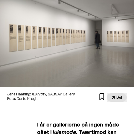
Jens Haaning:
iDANtity
, SABSAY Gallery.


Del
Foto: Dorte Krogh
I år er gallerierne på ingen måde
gået i
julemode
. Tværtimod kan