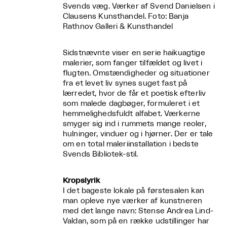
Svends væg. Værker af Svend Danielsen i
Clausens Kunsthandel. Foto: Banja
Rathnov Galleri & Kunsthandel
Sidstnævnte viser en serie haikuagtige
malerier, som fanger tilfældet og livet i
flugten. Omstændigheder og situationer
fra et levet liv synes suget fast på
lærredet, hvor de får et poetisk efterliv
som malede dagbøger, formuleret i et
hemmelighedsfuldt alfabet. Værkerne
smyger sig ind i rummets mange reoler,
hulninger, vinduer og i hjørner. Der er tale
om en total maleriinstallation i bedste
Svends Bibliotek-stil.
Kropslyrik
I det bageste lokale på førstesalen kan
man opleve nye værker af kunstneren
med det lange navn: Stense Andrea Lind-
Valdan, som på en række udstillinger har