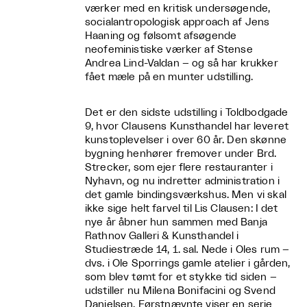
værker med en kritisk undersøgende,
socialantropologisk approach af Jens
Haaning og følsomt afsøgende
neofeministiske værker af Stense
Andrea Lind-Valdan – og så har krukker
fået mæle på en munter udstilling.
Det er den sidste udstilling i Toldbodgade
9, hvor Clausens Kunsthandel har leveret
kunstoplevelser i over 60 år. Den skønne
bygning henhører fremover under Brd.
Strecker, som ejer flere restauranter i
Nyhavn, og nu indretter administration i
det gamle bindingsværkshus. Men vi skal
ikke sige helt farvel til Lis Clausen: I det
nye år åbner hun sammen med Banja
Rathnov Galleri & Kunsthandel i
Studiestræde 14, 1. sal. Nede i Oles rum –
dvs. i Ole Sporrings gamle atelier i gården,
som blev tømt for et stykke tid siden –
udstiller nu Milena Bonifacini og Svend
Danielsen. Førstnævnte viser en serie