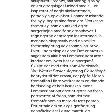
skulpturer i bronze, marmor og gips og
en serie tegninger i mixed media – er
inspireret af nogle skelsættende,
personlige oplevelser: Lemmerz mistede
for nylig begge sine forældre. Værkerne
former sig som en afsked og et
sorgarbejde med forældreophavet. I
tegningerne er stregen insisterende, ja,
manende ekspressiv med en række
fortætninger og voldsomme, eruptive
linjer – som eksplosioner. Det er stærke
sager som altid hos Lemmerz, som atter
kredser om livets basale spørgsmål.
Skulpturer med titler som
Alzheimer’s,
You Want it Darker, Angst
og
Fleischkopf
hentyder til det drama, der pågår. Moren
fremstilles i flere værker som en døende
heltinde og et helt landskab, mens
Lemmerz har opridset et gitter op foran
portrættet af faren, som dermed
fremstår som en mere distant person.
Der er tale om en slags genfærd og
genpåkaldelser i disse magtfulde