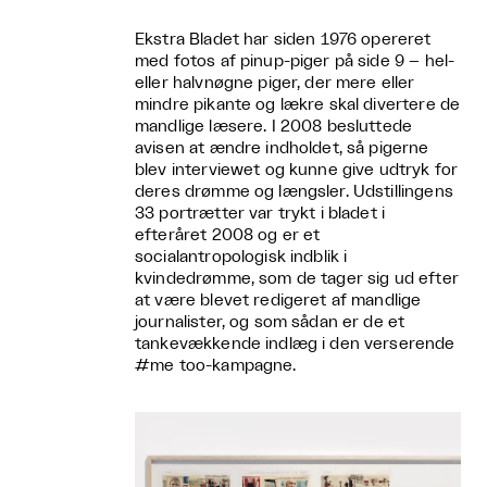
Ekstra Bladet har siden 1976 opereret
med fotos af pinup-piger på side 9 – hel-
eller halvnøgne piger, der mere eller
mindre pikante og lækre skal divertere de
mandlige læsere. I 2008 besluttede
avisen at ændre indholdet, så pigerne
blev interviewet og kunne give udtryk for
deres drømme og længsler. Udstillingens
33 portrætter var trykt i bladet i
efteråret 2008 og er et
socialantropologisk indblik i
kvindedrømme, som de tager sig ud efter
at være blevet redigeret af mandlige
journalister, og som sådan er de et
tankevækkende indlæg i den verserende
#me too-kampagne.