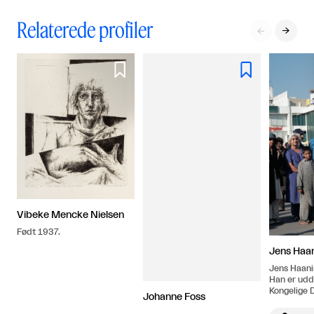
Relaterede profiler




Vibeke Mencke Nielsen
Født 1937.
Jens Haa
Jens Haani
Han er udd
Kongelige 
Johanne Foss
Kunstakad
Billedkuns