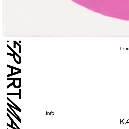
Pres
info
KÆ