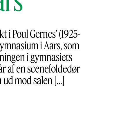
i Poul Gernes’ (1925-
ymnasium i Aars, som
ykningen i gymnasiets
tår af en scenefoldedør
 ud mod salen […]