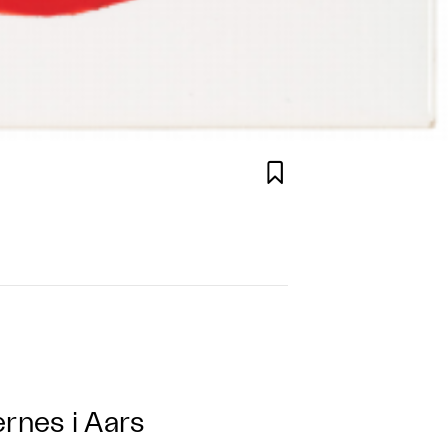

nes i Aars