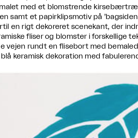
malet med et blomstrende kirsebærtræ
len samt et papirklipsmotiv på ’bagsiden
rtil en rigt dekoreret scenekant, der i
amiske fliser og blomster i forskellige te
le vejen rundt en flisebort med bemale
 blå keramisk dekoration med fabuleren