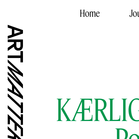
Home
Jo
KÆRLI
Po