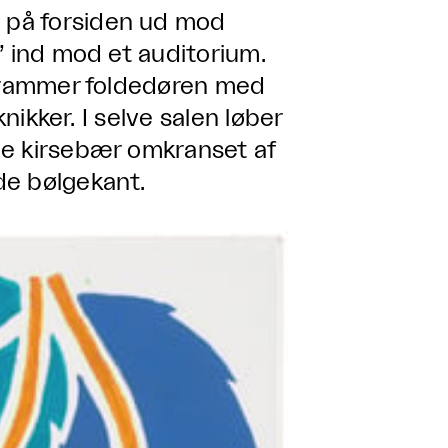
 på forsiden ud mod
’ ind mod et auditorium.
ndrammer foldedøren med
knikker. I selve salen løber
de kirsebær omkranset af
de bølgekant.