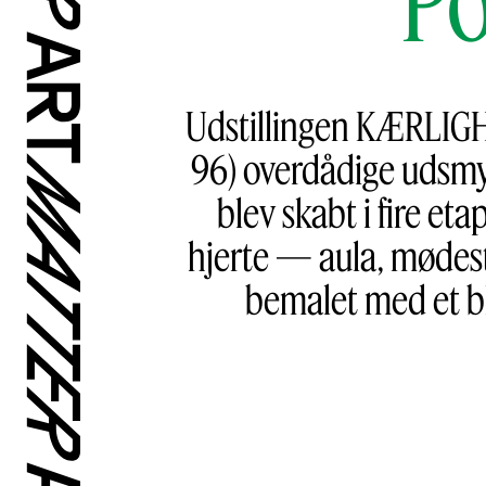
Udstillingen KÆRLIGH
96) overdådige udsm
blev skabt i fire et
hjerte — aula, mødeste
bemalet med et b