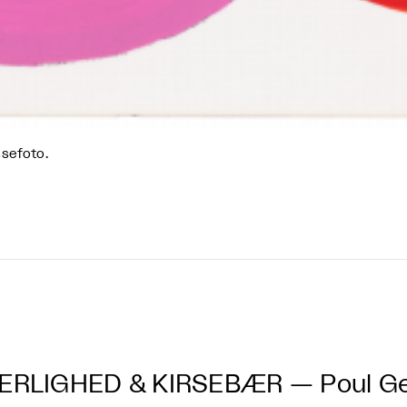
sefoto.
RLIGHED & KIRSEBÆR — Poul Ger