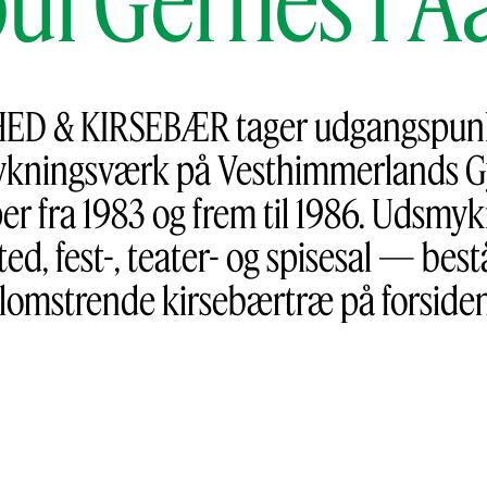
ED & KIRSEBÆR tager udgangspunkt 
ykningsværk på Vesthimmerlands G
aper fra 1983 og frem til 1986. Udsm
d, fest-, teater- og spisesal — bes
lomstrende kirsebærtræ på forsiden