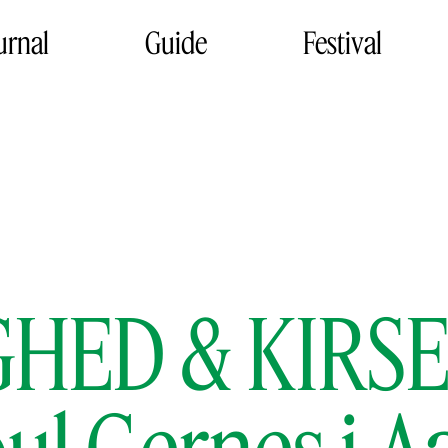
urnal
Guide
Festival
GHED & KIRS
ul Gernes i A