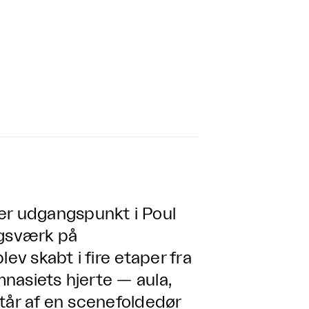
er udgangspunkt i Poul
gsværk på
v skabt i fire etaper fra
nasiets hjerte — aula,
tår af en scenefoldedør