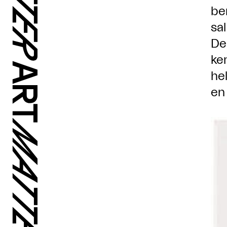
be
sa
De
ker
he
en