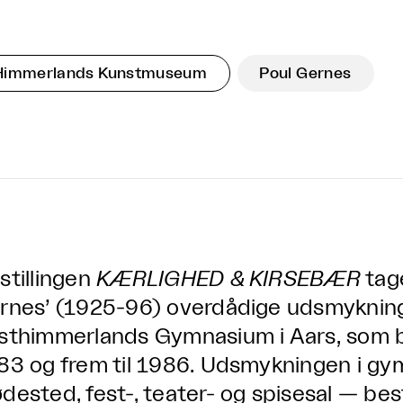
Himmerlands Kunstmuseum
Poul Gernes
stillingen
KÆRLIGHED & KIRSEBÆR
tag
rnes’ (1925-96) overdådige udsmyknin
sthimmerlands Gymnasium i Aars, som ble
83 og frem til 1986. Udsmykningen i gym
dested, fest-, teater- og spisesal — bes