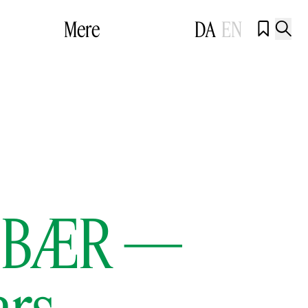
Mere
DA
EN


EBÆR —
ars