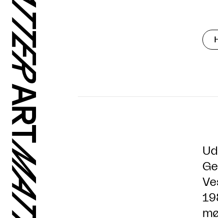
Ud
Ge
Ve
19
mø