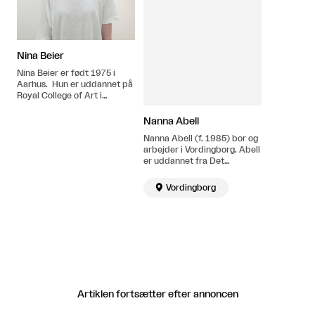
Nina Beier
Nina Beier er født 1975 i
Aarhus. Hun er uddannet på
Royal College of Art i
London. Bor og arbejder i
Berlin.
Nanna Abell
Nanna Abell (f. 1985) bor og
arbejder i Vordingborg. Abell
er uddannet fra Det
Kongelige Danske
Kunstakademi, København i

Vordingborg
2013. Hendes
kunstuddannelse er
suppleret af studier i
psykoterapi og olfaktorisk
videnskab.
Artiklen fortsætter efter annoncen