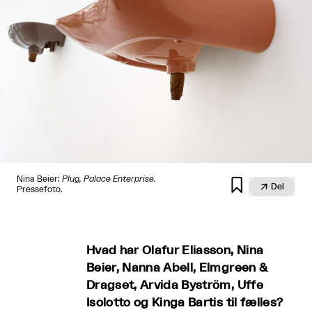
Nina Beier:
Plug, Palace Enterprise
.


Del
Pressefoto.
Hvad har Olafur Eliasson, Nina
Beier, Nanna Abell, Elmgreen &
Dragset, Arvida Byström, Uffe
Isolotto og Kinga Bartis til fælles?