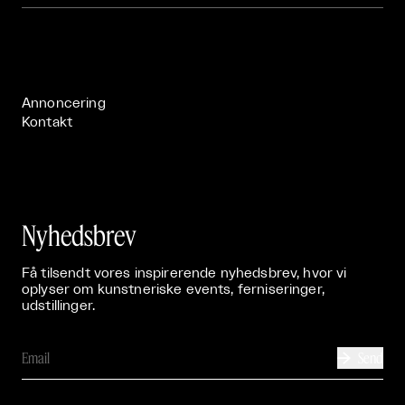
Om

Live

Publikationer

Annoncering
Kontakt
Nyhedsbrev
Få tilsendt vores inspirerende nyhedsbrev, hvor vi
oplyser om kunstneriske events, ferniseringer,
udstillinger.
Send
