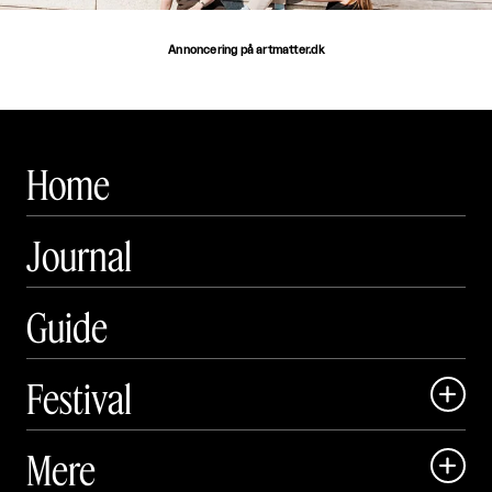
Annoncering på artmatter.dk
Home
Journal
Guide
Festival

Art Matter Local

Mere

Art Matter Festival
