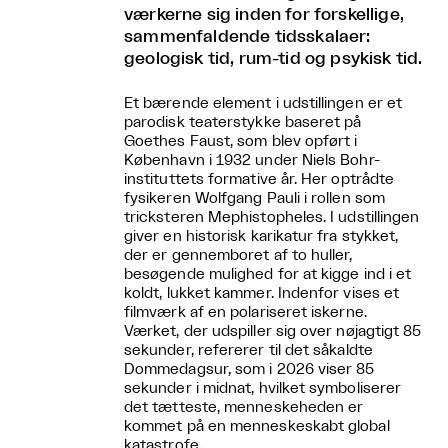
værkerne sig inden for forskellige,
sammenfaldende tidsskalaer:
geologisk tid, rum-tid og psykisk tid.
Et bærende element i udstillingen er et
parodisk teaterstykke baseret på
Goethes Faust, som blev opført i
København i 1932 under Niels Bohr-
instituttets formative år. Her optrådte
fysikeren Wolfgang Pauli i rollen som
tricksteren Mephistopheles. I udstillingen
giver en historisk karikatur fra stykket,
der er gennemboret af to huller,
besøgende mulighed for at kigge ind i et
koldt, lukket kammer. Indenfor vises et
filmværk af en polariseret iskerne.
Værket, der udspiller sig over nøjagtigt 85
sekunder, refererer til det såkaldte
Dommedagsur, som i 2026 viser 85
sekunder i midnat, hvilket symboliserer
det tætteste, menneskeheden er
kommet på en menneskeskabt global
katastrofe.