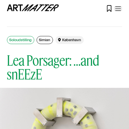

Soloudstilling
Simian

København
Lea Porsager: …and
snEEzE