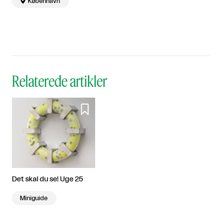

København
og Städelschule, Frankfurt
2008-2009. Bor og arbejder
i København.
Relaterede artikler

Det skal du se! Uge 25
Miniguide