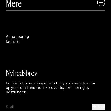
Mere

Art Matter Festival

Om

Live

Publikationer

Annoncering
Kontakt
Nyhedsbrev
Få tilsendt vores inspirerende nyhedsbrev, hvor vi
oplyser om kunstneriske events, ferniseringer,
udstillinger.
Send
