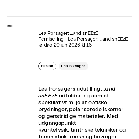
info
Lea Porsager: …and snEEzE
Fernisering - Lea Porsager: ...and snEEzE
lørdag 20 jun 2026 kl 16
Simian
Lea Porsager
Lea Porsagers udstilling
…and
snEEzE
udfolder sig som et
spekulativt miljø af optiske
brydninger, polariserede iskerner
og genstridige materialer. Med
udgangspunkt i
kvantefysik, tantriske teknikker og
feministisk tænkning bevæger