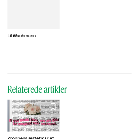
Lil Wachmann
Relaterede artikler

Kroppens æstetik i det