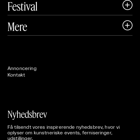
Festival

Art Matter Local

Mere

Art Matter Festival

Om

Live

Publikationer

Annoncering
Kontakt
Nyhedsbrev
Få tilsendt vores inspirerende nyhedsbrev, hvor vi
oplyser om kunstneriske events, ferniseringer,
udstillinger.