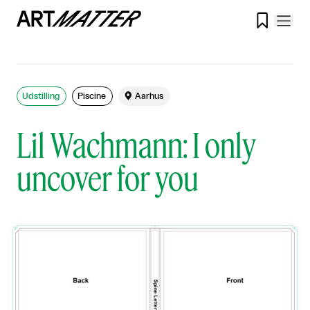

Udstilling
Piscine

Aarhus
Lil Wachmann: I only
uncover for you