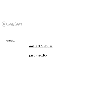
Kontakt
+45 81757267
piscine.dk/
Åbningstider
Tor-lør 13–17