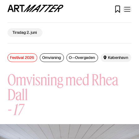

Tirsdag 2. juni
Festival 2026
Omvisning
O—Overgaden

København
Omvisning med Rhea
Dall
-
17