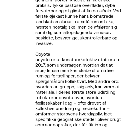
gennem Morten Knudsens maleriske
praksis. Tykke pastøse overflader, dybe
farvetoner og et glimt af fin de siècle. Ved
første øjekast kunne hans blomstrede
landskabsmalerier fremstå romantiske,
næsten nostalgiske, men de afslører sig
samtidig som altopslugende virusser:
beskidte, besværlige, ukontrollerbare og
invasive.
Coyote
coyote er et kunstnerkollektiv etableret i
2017, som undersøger, hvordan det at
arbejde sammen kan skabe alternative
rum og fortællinger, der belyser
spørgsmål om kollektivet. Med andre ord:
hvordan en gruppe, i sig selv, kan være et
materiale. I deres første store udstilling
reflekterer coyote over, hvordan
fællesskaber i dag – ofte drevet af
kollektive erindring og mediekultur –
omformer storbyens hverdagsliv, idet
specifikke geografiske steder bliver brugt
som scenografier, der får fiktion og