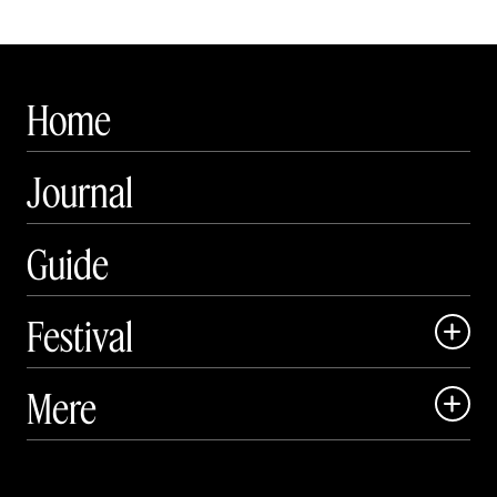
Home
Journal
Guide
Festival

Art Matter Local

Mere

Art Matter Festival

Om

Live
