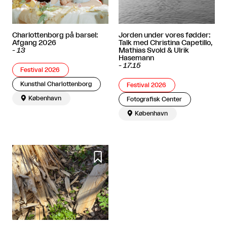
Charlottenborg på barsel:
Jorden under vores fødder:
Afgang 2026
Talk med Christina Capetillo,
-
13
Mathias Svold & Ulrik
Hasemann
-
17.15
Festival 2026
Kunsthal Charlottenborg
Festival 2026

København
Fotografisk Center

København
