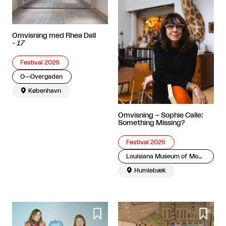
Omvisning med Rhea Dall
-
17
Festival 2026
O—Overgaden

København
Omvisning – Sophie Calle:
Something Missing?
Festival 2026
Louisiana Museum of Modern Art

Humlebæk

