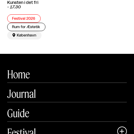
Kunsten i det fri
-
17.30
Festival 2026
Rum for Æstetik

København
Home
Journal
Guide
Festival
