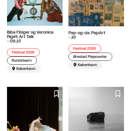
Biba Fibiger og Veronica
Pap-og-da. PapArt
Rigét: Art Talk
-
16
-
09.15
Festival 2026
Festival 2026
Ørestad Plejecenter
Rundetaarn

København

København

