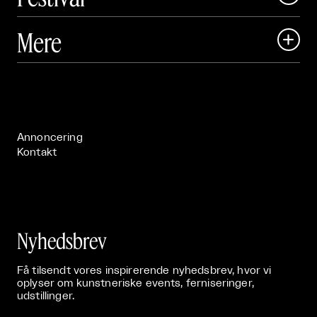
Art Matter Local

Mere

Art Matter Festival

Om

Live

Publikationer

Annoncering
Kontakt
Nyhedsbrev
Få tilsendt vores inspirerende nyhedsbrev, hvor vi
oplyser om kunstneriske events, ferniseringer,
udstillinger.