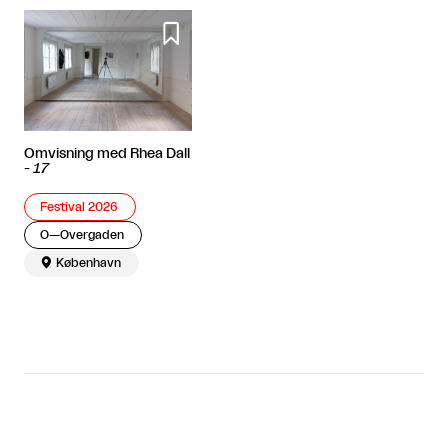

Omvisning med Rhea Dall
-
17
Festival 2026
O—Overgaden

København
Relaterede artikler

