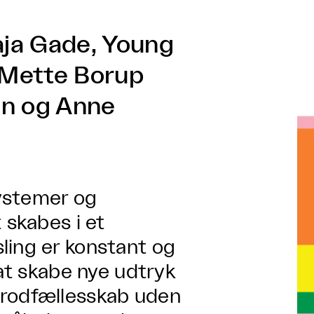
ja Gade, Young
 Mette Borup
en og Anne
ystemer og
 skabes i et
ling er konstant og
 at skabe nye udtryk
 rodfællesskab uden