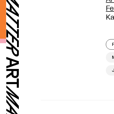
Fe
Ka