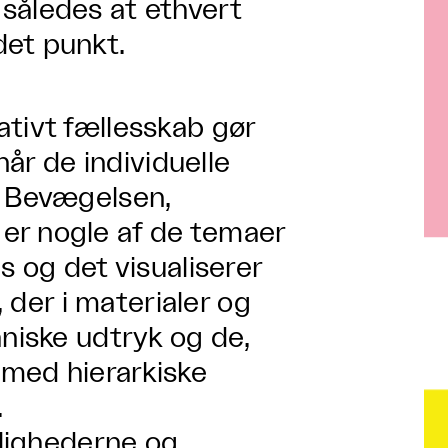
således at ethvert
det punkt.
ativt fællesskab gør
når de individuelle
. Bevægelsen,
er nogle af de temaer
s og det visualiserer
, der i materialer og
aniske udtryk og de,
 med hierarkiske
.
llighederne og