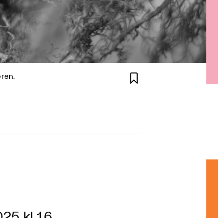

eren.
25 kl 16