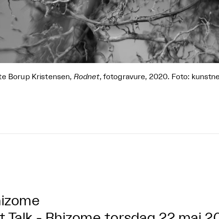
e Borup Kristensen,
Rodnet
, fotogravure, 2020. Foto: kunstn
hizome
t Talk - Rhizome
torsdag 22 maj 20