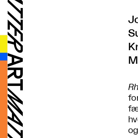
J
S
K
M
R
fo
fæ
hv
og