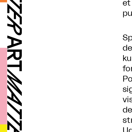
et
pu
Sp
de
ku
fo
Po
si
vi
de
st
Ud