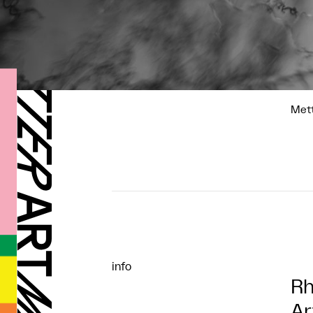
Mett
info
R
Ar