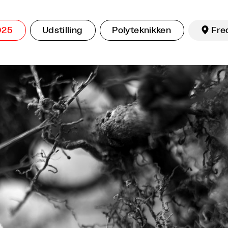
025
Udstilling
Polyteknikken

Fre