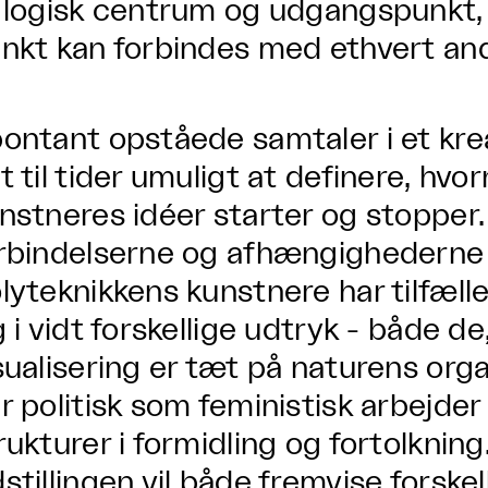
 logisk centrum og udgangspunkt, 
nkt kan forbindes med ethvert an
ontant opståede samtaler i et kre
t til tider umuligt at definere, hvor
nstneres idéer starter og stopper
rbindelserne og afhængighederne 
lyteknikkens kunstnere har tilfælle
g i vidt forskellige udtryk - både de
sualisering er tæt på naturens org
r politisk som feministisk arbejder
rukturer i formidling og fortolkning
stillingen vil både fremvise forske