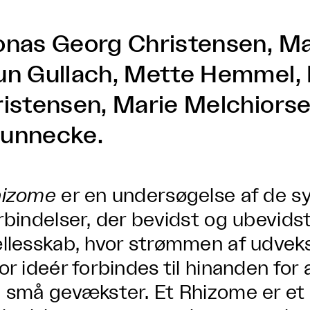
onas Georg Christensen, Ma
un Gullach, Mette Hemmel,
ristensen, Marie Melchiors
unnecke.
hizome
er en undersøgelse af de s
rbindelser, der bevidst og ubevidst
llesskab, hvor strømmen af udveks
or ideér forbindes til hinanden for
 små gevækster. Et Rhizome er et