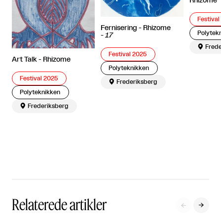
Rhizome
Festival
Fernisering - Rhizome
Polytek
-
17

Frede
Festival 2025
Art Talk - Rhizome
Polyteknikken
Festival 2025

Frederiksberg
Polyteknikken

Frederiksberg
Relaterede artikler

