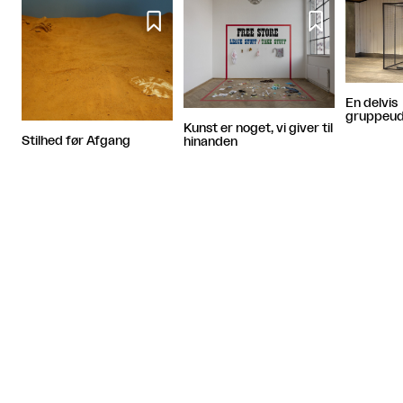


En delvis
gruppeuds
Kunst er noget, vi giver til
Stilhed før Afgang
hinanden
Artiklen fortsætter efter annoncen