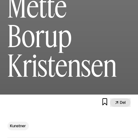
Mette
Borup
Kristensen


Del
Kunstner