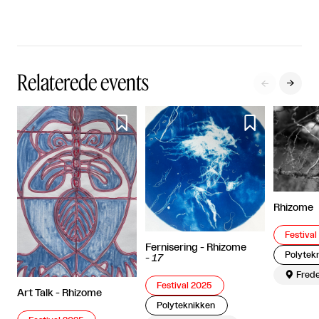
Relaterede events




Rhizome
Festival
Fernisering - Rhizome
Polytek
-
17

Frede
Festival 2025
Art Talk - Rhizome
Polyteknikken