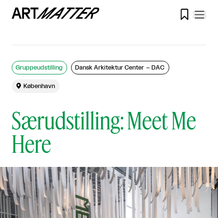

Gruppeudstilling
Dansk Arkitektur Center – DAC

København
Særudstilling: Meet Me
Here