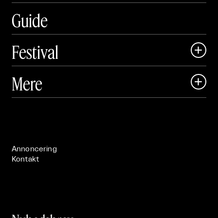
Guide
Festival

Art Matter Local

Mere

Art Matter Festival

Om

Live

Publikationer

Annoncering
Kontakt