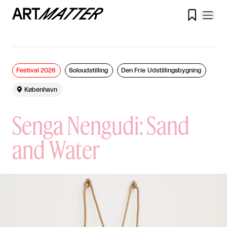

Festival 2026
Soloudstilling
Den Frie Udstillingsbygning

København
Senga Nengudi: Sand
and Water