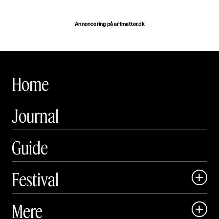
Annoncering på artmatter.dk
Home
Journal
Guide
Festival

Art Matter Local

Mere

Art Matter Festival
