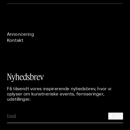
Om

Live

Publikationer

Annoncering
Kontakt
Nyhedsbrev
Få tilsendt vores inspirerende nyhedsbrev, hvor vi
oplyser om kunstneriske events, ferniseringer,
udstillinger.
Send
