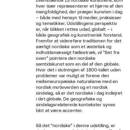
ovenstående 13 nordiske kunstnere, som
hver især repræsenterer et hjørne af den
mangfoldighed, der præger kunsten i dag
– både med hensyn til medier, praksisser
og tematikker. Udstillingens perspektiv
er, når blikket rettes udad, globalt – i
både geografisk og kunstnerisk forstand.
Fremfor at videreføre traditionen for det
særligt nordiske som et æstetisk og
indholdsmæssigt fællestræk, vil ”Set fra
oven” pointere den nordiske
samtidskunst som en del af den globale.
Hvor det i slutningen af 1800-tallet uden
problemer var muligt at forene den
mellemeuropæiske naturalisme med en
nordisk motivverden og et nordisk
sindelag, så er det nordiske i dag indlejret
i det globale. De geografiske og
sindelagsrelaterede kontekster synes
blot at være accenter.
Så det ”nordiske” i denne udstilling, er