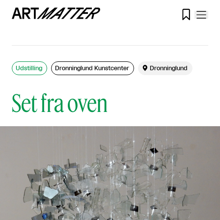

Udstilling
Dronninglund Kunstcenter

Dronninglund
Set fra oven