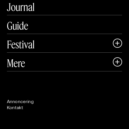
Journal
Guide
Festival

Art Matter Local

Mere

Art Matter Festival

Om

Live

Publikationer

Annoncering
Kontakt