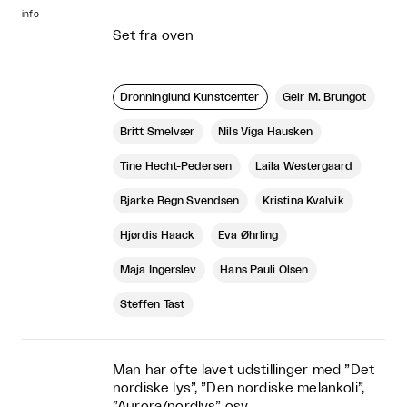
info
Set fra oven
Dronninglund Kunstcenter
Geir M. Brungot
Britt Smelvær
Nils Viga Hausken
Tine Hecht-Pedersen
Laila Westergaard
Bjarke Regn Svendsen
Kristina Kvalvik
Hjørdis Haack
Eva Øhrling
Maja Ingerslev
Hans Pauli Olsen
Steffen Tast
Man har ofte lavet udstillinger med ”Det
nordiske lys”, ”Den nordiske melankoli”,
”Aurora/nordlys” osv.